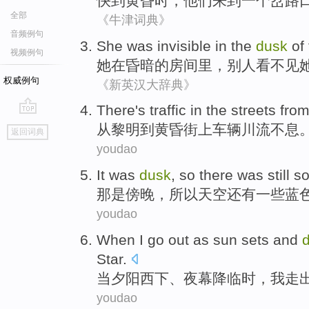
快到
黄昏
时，
他们
来到
一个
岔路
全部
《牛津词典》
音频例句
She
was
invisible
in
the
dusk
of
视频例句
她
在
昏暗
的
房间
里，
别人看不见
权威例句
《新英汉大辞典》
There's
traffic
in
the streets
fro
go
从
黎明
到
黄昏
街上
车辆川流不息
返回词典
top
youdao
It
was
dusk
,
so
there was still
s
那
是
傍晚
，
所以
天空
还有
一些
蓝
youdao
When
I
go
out
as sun sets
and
Star
.
当
夕阳
西下、
夜幕
降临时，
我
走
youdao