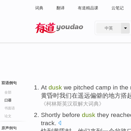
词典
翻译
有道精品课
云笔记
中英
有道 - 网易旗下搜索
双语例句
At
dusk
we
pitched
camp
in
the 
全部
黄昏
时
我们
在
遥远偏僻
的
地方
搭
口语
《柯林斯英汉双解大词典》
书面语
Shortly
before
dusk
they
reache
论文
track.
原声例句