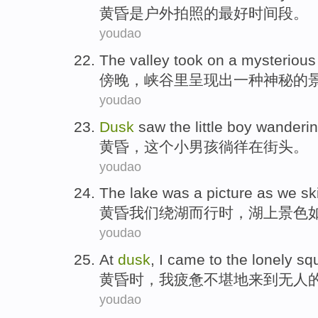
黄昏
是
户外
拍照
的
最好
时间段
。
youdao
The
valley
took on
a
mysterious
傍晚
，
峡谷
里呈现出
一种
神秘
的
youdao
Dusk
saw
the
little
boy
wanderi
黄昏
，
这个
小
男孩
徜徉
在
街头
。
youdao
The
lake
was a picture as
we
sk
黄昏
我们
绕
湖
而
行时
，湖上景色
youdao
At
dusk
,
I
came to
the
lonely
sq
黄昏
时，
我
疲惫不堪
地
来到
无人
youdao