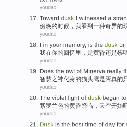
youdao
Toward
dusk
I
witnessed
a
stra
傍晚
的时候，
我
看到
一种
奇异
的
youdao
I
in
your
memory
,
is
the
dusk
or
我
在
你
的
回忆里
，
是
黄昏
还是
黎
youdao
Does
the
owl
of Minerva
really
f
智慧
之
神化身的
猫头鹰
是否
真的
youdao
The violet
light
of
dusk
began to
紫罗兰
色
的
黄昏降临
，天空
开始
youdao
Dusk
is
the
best
time
of
day
for