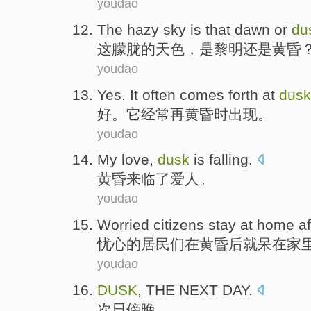
youdao
The
hazy
sky
is
that dawn
or
du
这
朦胧
的
天色
，
是
黎明
还是
黄昏
youdao
Yes
.
It
often
comes forth at
dusk
好
。
它
经常
再
黄昏
时出现。
youdao
My
love
,
dusk
is falling.
黄昏
来临了
爱人
。
youdao
Worried
citizens
stay
at home
af
忧心
的
居民们
在
黄昏
后
就呆
在
家
youdao
DUSK
, THE NEXT DAY.
次日傍晚
。