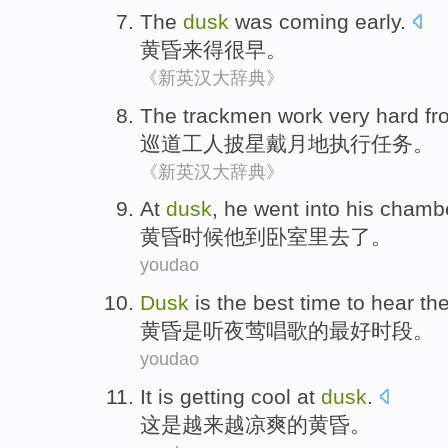
The
dusk
was coming
early
.
黄昏
来得很早。
《新英汉大辞典》
The trackmen work very hard
fr
巡道
工人披星戴月地执行任务。
《新英汉大辞典》
At
dusk
,
he
went
into
his chamb
黄昏
时候
他
到
卧室
里
去了
。
youdao
Dusk
is
the
best
time
to hear
th
黄昏
是
听
夜莺唱歌
的
最好
时段
。
youdao
It
is
getting
cool
at
dusk
.
这
是
越来越
凉爽
的
黄昏
。