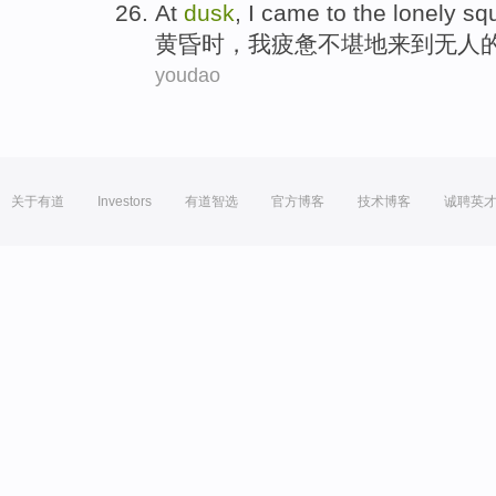
At
dusk
,
I
came to
the
lonely
sq
黄昏
时，
我
疲惫不堪
地
来到
无人
youdao
关于有道
Investors
有道智选
官方博客
技术博客
诚聘英