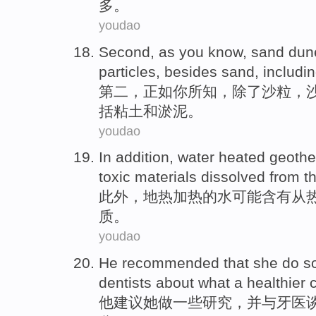
多。
youdao
Second
,
as
you
know
,
sand dun
particles
,
besides
sand
,
includi
第二
，
正如
你
所知
，
除了
沙粒
，
括
粘土
和
淤泥
。
youdao
In addition
,
water
heated
geothe
toxic
materials
dissolved
from
t
此外
，
地热
加热
的
水
可能
含有
从
质
。
youdao
He
recommended that
she
do
s
dentists
about
what
a
healthier
他
建议
她
做
一些
研究
，
并
与
牙医