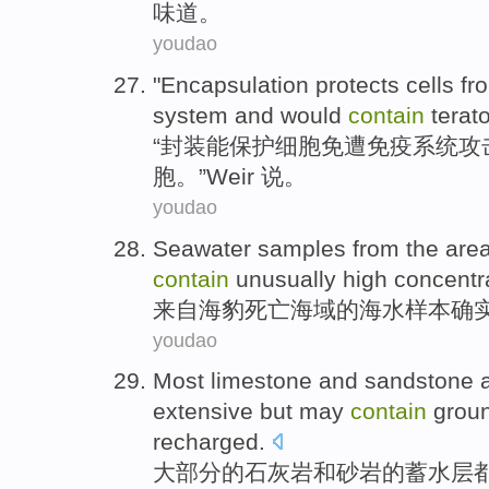
味道。
youdao
"
Encapsulation
protects
cells
fro
system
and
would
contain
tera
“
封装
能保护
细胞
免遭
免疫
系统
攻
胞。”
Weir 说
。
youdao
Seawater
samples
from
the
are
contain
unusually
high concentr
来自
海豹
死亡
海域
的
海水
样本
确
youdao
Most
limestone
and
sandstone
extensive
but
may
contain
groun
recharged.
大部分
的
石灰岩
和
砂岩
的
蓄水层