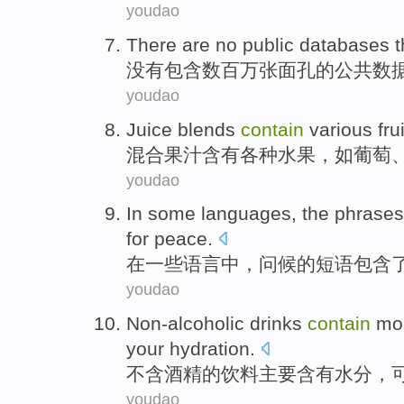
youdao
There are no
public
databases
没有
包含
数百万
张面孔
的
公共
数
youdao
Juice blends
contain
various
fru
混合
果汁
含有
各种
水果
，
如
葡萄
youdao
In
some
languages
,
the
phrases
for
peace
.
在
一些
语言中
，
问候
的
短语
包含
youdao
Non-alcoholic
drinks
contain
mo
your
hydration
.
不含酒精
的
饮料
主要
含有
水分
，
youdao