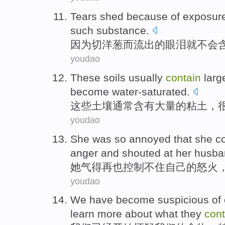
Tears shed
because
of
exposur
such
substance
.
因为
切
洋葱
而流出
的
眼泪
就不会
youdao
These
soils
usually
contain
lar
become
water-saturated
.
这些
土壤
通常
含有
大量
的
粘土
，
youdao
She
was
so annoyed
that she c
anger
and shouted
at
her husb
她
气
得
再也
控制不住
自己
的
怒火
youdao
We
have
become
suspicious
of
learn
more
about
what
they
cont