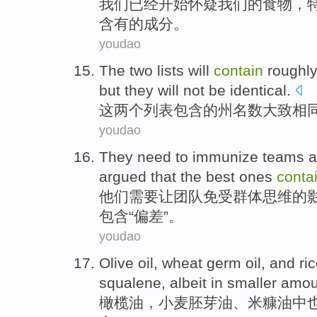
我们
已经
开始
怀疑
我们
的
食物
，
含有
的成分。
youdao
The
two
lists
will
contain
roughl
but
they
will
not be
identical
.
这
两个
列表
包含
的
州
名数大致
相
youdao
They
need
to immunize
teams
a
argued
that the
best
ones
conta
他们
需要
让
团队
免受
群体
思维的
包含
“
偏差
”。
youdao
Olive oil
,
wheat
germ
oil
, and ri
squalene
, albeit in smaller
amou
橄榄油
，
小麦
胚芽
油
、
米糠
油中