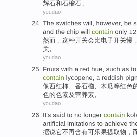
辉
石
和
石榴石。
youdao
The
switches
will
,
however
, be
s
and
the
chip
will
contain
only
12,
然而
，
这种
开关
会
比
电子
开关
慢
关。
youdao
Fruits
with a
red
hue,
such
as
t
contain
lycopene
,
a
reddish
pig
像
西红柿
、
番石榴
、
木瓜
等
红色
色
的
色素
及营养素。
youdao
It's said to
no longer
contain
kol
artificial
imitations
to
achieve
th
据说
它
不再
含有
可
乐果
提取物
，