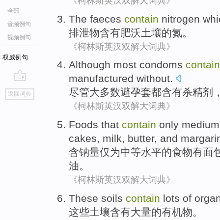
《柯林斯英汉双解大词典》
全部
The
faeces
contain
nitrogen
whi
音频例句
排泄物
含有
肥沃
土壤
的
氮
。
视频例句
《柯林斯英汉双解大词典》
权威例句
Although
most
condoms
contain
manufactured
without
.
go
尽管
大多数
避孕套都
含有
杀精剂
返回词典
top
《柯林斯英汉双解大词典》
Foods
that
contain
only
medium
cakes
,
milk
, butter,
and
margari
含
钠量
仅
为中等
水平
的
食物
有
面
油。
《柯林斯英汉双解大词典》
These
soils
contain
lots
of
organ
这些
土壤
含有
大量
的
有机物
。