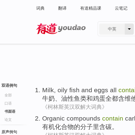
词典
翻译
有道精品课
云笔记
中英
有道 - 网易旗下搜索
双语例句
Milk
,
oily
fish
and
eggs
all
conta
全部
牛奶
、
油性
鱼类
和
鸡蛋
全都
含
维
口语
《柯林斯英汉双解大词典》
书面语
Organic
compounds
contain
car
论文
有机
化合物
的
分子
里
含
碳
。
原声例句