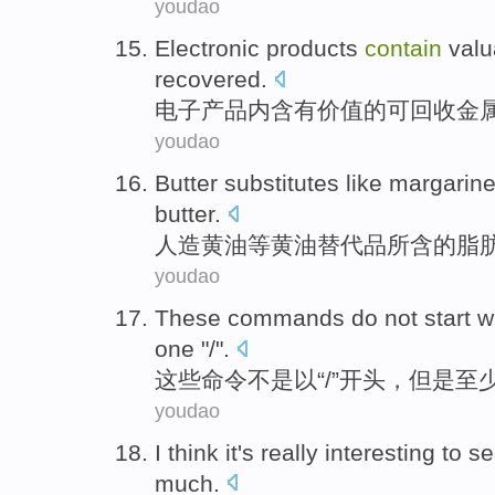
youdao
Electronic
products
contain
valu
recovered
.
电子
产品
内含有
价值的
可
回收
金
youdao
Butter
substitutes
like
margarin
butter
.
人造
黄油
等黄油
替代品
所含
的
脂
youdao
These
commands
do not
start
w
one
"/".
这些
命令
不是
以
“/”
开头
，
但是
至
youdao
I
think
it
's really
interesting
to
se
much
.