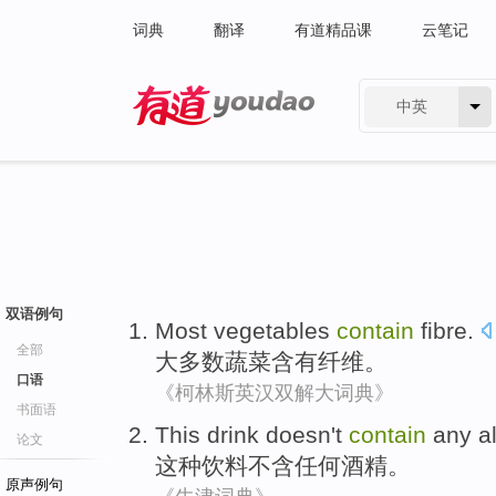
词典
翻译
有道精品课
云笔记
中英
有道 - 网易旗下搜索
双语例句
Most
vegetables
contain
fibre
.
全部
大多数
蔬菜
含有
纤维
。
口语
《柯林斯英汉双解大词典》
书面语
This
drink
doesn't
contain
any
a
论文
这种
饮料
不
含
任何
酒精
。
原声例句