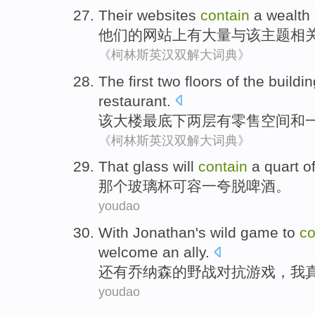
Their
websites
contain
a wealth
他们的
网站上
有
大量
与
该
主题相
《柯林斯英汉双解大词典》
The
first
two
floors
of the
buildin
restaurant
.
该
大楼
最底下
两
层
有
零售
空间
和
《柯林斯英汉双解大词典》
That
glass
will
contain
a quart
o
那个
玻璃杯
可容
一
夸脱啤酒。
youdao
With Jonathan
's
wild
game
to
co
welcome
an ally
.
还有
乔纳森
的
野战对抗
游戏
，
我
youdao