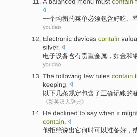
A
balanced
menu
must
contain
一个
均衡
的
菜单
必须
包含
好吃
、
youdao
Electronic
devices
contain
valua
silver
.
电子
设备
含有
贵重
金属
，
如
金
和
youdao
The following
few
rules
contain
keeping
.
以下
几
条规定
包含
了
正确
记账
的
《新英汉大辞典》
He
declined to
say
when
it
migh
contain
.
他
拒绝
说出
它
何时
可以
准备好
，