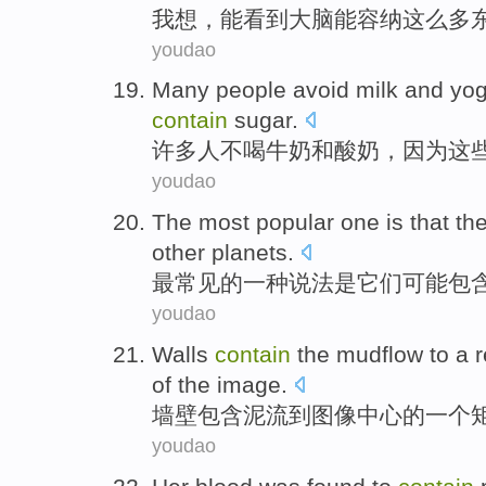
我
想
，
能
看到
大脑
能
容纳
这么
多
youdao
Many
people
avoid milk
and
yog
contain
sugar
.
许多
人
不
喝
牛奶
和
酸奶
，
因为
这
youdao
The most
popular
one
is that
th
other
planets
.
最
常见
的
一种
说法
是
它们
可能
包
youdao
Walls
contain
the mudflow
to
a
r
of
the
image
.
墙壁
包含
泥
流
到
图像
中心
的
一个
youdao