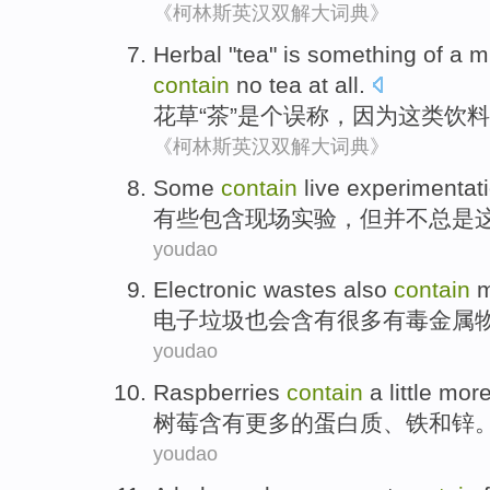
《柯林斯英汉双解大词典》
Herbal
"
tea
"
is
something of a
m
contain
no
tea at
all
.
花草
“
茶
”
是个
误
称，
因为
这
类饮料
《柯林斯英汉双解大词典》
Some
contain
live
experimentat
有些
包含
现场
实验
，
但
并不
总是
youdao
Electronic
wastes
also
contain
电子
垃圾
也
会含有
很多
有毒
金属
youdao
Raspberries
contain
a
little mor
树莓
含有
更多
的
蛋白质
、
铁
和
锌
youdao