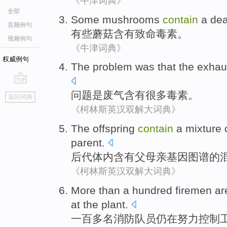
《牛津词典》
全部
Some
mushrooms
contain
a
dea
音频例句
有些
蘑菇
含有
致命
毒素
。
视频例句
《牛津词典》
权威例句
The
problem
was
that the exha
go
问题
是
废气
含有
很多
毒素
。
返回词典
top
《柯林斯英汉双解大词典》
The
offspring
contain
a
mixture
parent
.
后代体内
含有
父母亲
基因
图谱
的
《柯林斯英汉双解大词典》
More than
a hundred
firemen
are
at the
plant
.
一百
多
名
消防队员
仍
在
努力
控制