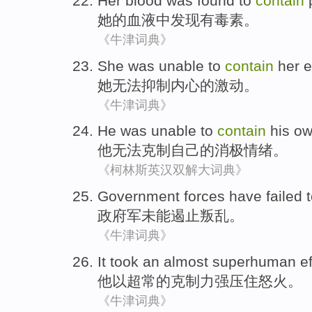
Her
blood
was found to
contain
她
的
血液
中发现有毒素
。
《牛津词典》
She was
unable to
contain
her 
她
无法
抑制
内心
的激动。
《牛津词典》
He was
unable to
contain
his o
他
无法
克制
自己
的
消极
情绪
。
《柯林斯英汉双解大词典》
Government forces have
failed 
政府军
未能
遏止
叛乱
。
《牛津词典》
It
took
an almost
superhuman
ef
他
以
超常的克制力
强压
住
怒火
。
《牛津词典》