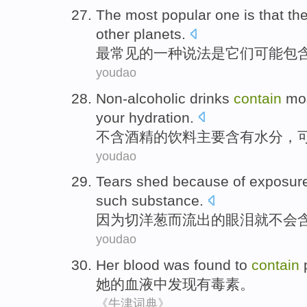
The most
popular
one
is that
th
other
planets
.
最
常见
的
一种
说法
是
它们
可能
包
youdao
Non-alcoholic
drinks
contain
mo
your
hydration
.
不含酒精
的
饮料
主要
含有
水分
，
youdao
Tears shed
because
of
exposur
such
substance
.
因为
切
洋葱
而流出
的
眼泪
就不会
youdao
Her
blood
was found to
contain
她
的
血液
中发现有毒素
。
《牛津词典》