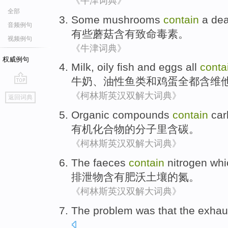
《牛津词典》
全部
Some
mushrooms
contain
a
dea
音频例句
有些
蘑菇
含有
致命
毒素
。
视频例句
《牛津词典》
权威例句
Milk
,
oily
fish
and
eggs
all
conta
牛奶
、
油性
鱼类
和
鸡蛋
全都
含
维
go
《柯林斯英汉双解大词典》
返回词典
top
Organic
compounds
contain
car
有机
化合物
的
分子
里
含
碳
。
《柯林斯英汉双解大词典》
The
faeces
contain
nitrogen
whi
排泄物
含有
肥沃
土壤
的
氮
。
《柯林斯英汉双解大词典》
The
problem
was
that the exha