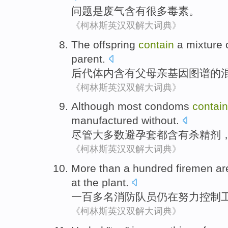
问题
是
废气
含有
很多
毒素
。
《柯林斯英汉双解大词典》
The
offspring
contain
a
mixture
parent
.
后代体内
含有
父母亲
基因
图谱
的
《柯林斯英汉双解大词典》
Although
most
condoms
contain
manufactured
without
.
尽管
大多数
避孕套都
含有
杀精剂
《柯林斯英汉双解大词典》
More than
a hundred
firemen
are
at the
plant
.
一百
多
名
消防队员
仍
在
努力
控制
《柯林斯英汉双解大词典》