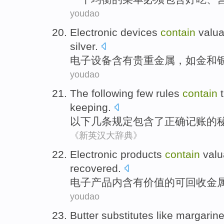
youdao
Electronic
devices
contain
valua
silver
.
电子
设备
含有
贵重
金属
，
如
金
和
youdao
The following
few
rules
contain
keeping
.
以下
几
条规定
包含
了
正确
记账
的
《新英汉大辞典》
Electronic
products
contain
valu
recovered
.
电子
产品
内含有
价值的
可
回收
金
youdao
Butter
substitutes
like
margarin