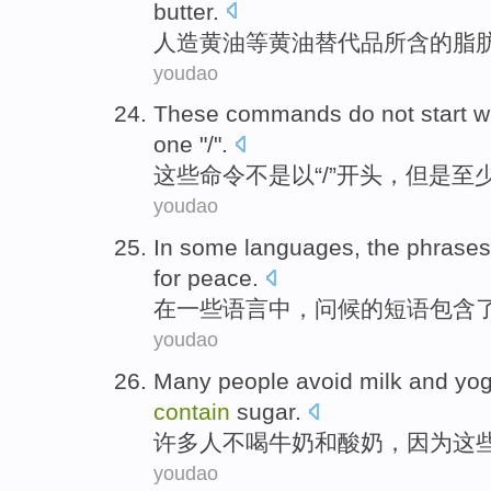
butter
.
人造
黄油
等黄油
替代品
所含
的
脂
youdao
These
commands
do not
start
w
one
"/".
这些
命令
不是
以
“/”
开头
，
但是
至
youdao
In
some
languages
,
the
phrases
for
peace
.
在
一些
语言中
，
问候
的
短语
包含
youdao
Many
people
avoid milk
and
yog
contain
sugar
.
许多
人
不
喝
牛奶
和
酸奶
，
因为
这
youdao