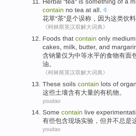
Herbal
"
tea
"
is
something of a
m
contain
no
tea at
all
.
花草
“
茶
”
是个
误
称，
因为
这
类饮料
《柯林斯英汉双解大词典》
Foods
that
contain
only
medium
cakes
,
milk
, butter,
and
margari
含
钠量
仅
为中等
水平
的
食物
有
面
油。
《柯林斯英汉双解大词典》
These
soils
contain
lots
of
organ
这些
土壤
含有
大量
的
有机物
。
youdao
Some
contain
live
experimentat
有些
包含
现场
实验
，
但
并不
总是
youdao