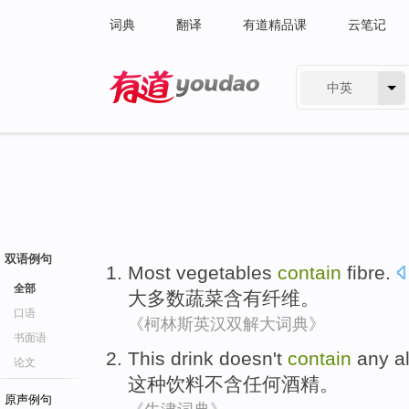
词典
翻译
有道精品课
云笔记
中英
有道 - 网易旗下搜索
双语例句
Most
vegetables
contain
fibre
.
全部
大多数
蔬菜
含有
纤维
。
口语
《柯林斯英汉双解大词典》
书面语
This
drink
doesn't
contain
any
a
论文
这种
饮料
不
含
任何
酒精
。
原声例句