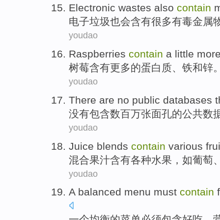
Electronic
wastes
also
contain
电子
垃圾
也
会含有
很多
有毒
金属
youdao
Raspberries
contain
a
little mor
树莓
含有
更多
的
蛋白质
、
铁
和
锌
youdao
There are no
public
databases
没有
包含
数百万
张面孔
的
公共
数
youdao
Juice blends
contain
various
fru
混合
果汁
含有
各种
水果
，
如
葡萄
youdao
A
balanced
menu
must
contain
一个
均衡
的
菜单
必须
包含
好吃
、