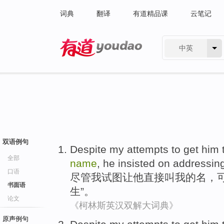
词典
翻译
有道精品课
云笔记
中英
有道 - 网易旗下搜索
双语例句
Despite
my
attempts to
get
him
全部
name
,
he
insisted on
addressin
口语
尽管
我
试图
让
他
直接
叫
我
的
名
，
书面语
生
”。
论文
《柯林斯英汉双解大词典》
原声例句