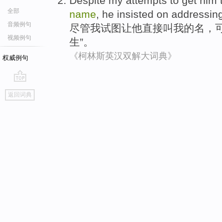
Despite
my
attempts to
get
him
全部
name
,
he
insisted on
addressin
音频例句
尽管
我
试图
让
他
直接
叫
我
的
名
，
视频例句
生
”。
《柯林斯英汉双解大词典》
权威例句
go
返回词典
top