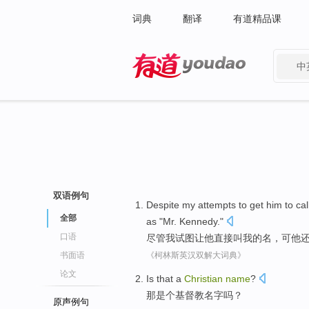
词典
翻译
有道精品课
中
有道 - 网易旗下搜索
双语例句
Despite
my
attempts to
get
him
to
cal
全部
as
"
Mr.
Kennedy
."
口语
尽管
我
试图
让
他
直接
叫
我
的
名
，可
他
书面语
《柯林斯英汉双解大词典》
论文
Is
that
a
Christian
name
?
那
是个基督教
名字
吗？
原声例句