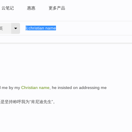
云笔记
惠惠
更多产品
英
l
me
by my
Christian
name
,
he
insisted on
addressing
me
还是
坚持
称呼
我
为
“
肯尼迪
先生
”。