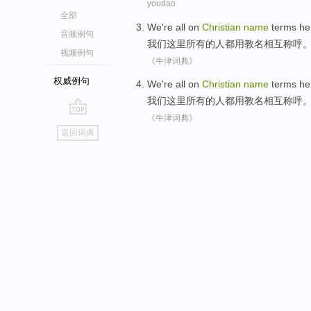
youdao
全部
We
're
all
on
Christian
name
terms he
音频例句
我们
这里
所有
的人都用教名相互称呼
视频例句
《牛津词典》
权威例句
We
're
all
on
Christian
name
terms he
我们
这里
所有
的人都用教名相互称呼
《牛津词典》
go
返回词典
top