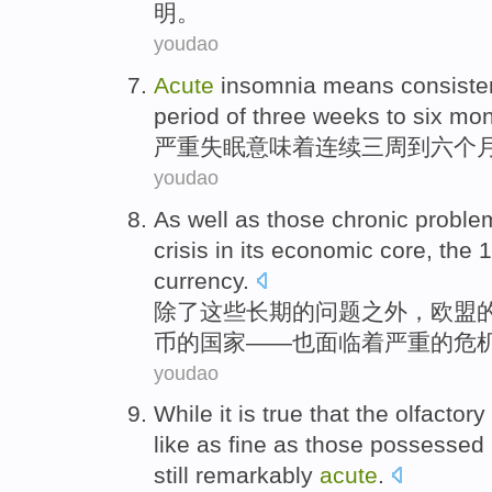
明。
youdao
Acute
insomnia
means
consiste
period of
three
weeks
to
six
mon
严重
失眠
意味着
连续
三
周到
六
个
youdao
As well as
those
chronic
proble
crisis
in its
economic
core
,
the
1
currency
.
除了
这些
长期
的
问题
之外，
欧盟
币的
国家
——也
面临
着
严重
的
危
youdao
While
it is true that
the
olfactory
like as fine as those possessed
still
remarkably
acute
.