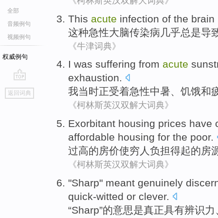
《柯林斯英汉双解大词典》
全部
This
acute
infection
of
the brain
音频例句
这种
急性
大脑
传染病
几乎
总是
导
视频例句
《牛津词典》
权威例句
I
was suffering
from
acute
sunst
exhaustion
.
go
我
当时
正
受着
急性
中暑
、
饥饿
和
返回词典
top
《柯林斯英汉双解大词典》
Exorbitant
housing prices
have 
affordable
housing
for the
poor
.
过高的
房价
使
穷人
负担得起
的
房
《柯林斯英汉双解大词典》
"
Sharp
"
meant
genuinely
discer
quick-witted
or
clever
.
“
Sharp
”的
意思是
真正
具有辨识力