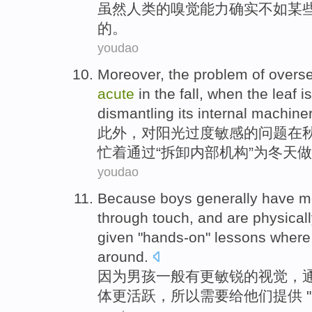
虽然
人类
的
嗅觉
能力
确实
不如
某
的。
youdao
Moreover
,
the
problem
of overse
acute
in
the fall, when
the leaf
i
dismantling
its internal
machiner
此外
，对
阳光
过度敏感
的
问题
在
忙着
通过
“拆卸内部机构”
为
冬天
做
youdao
Because
boys
generally
have
m
through
touch
,
and
are
physical
given
"
hands-on
"
lessons
wher
around.
因为
男孩
一般
有
更
敏锐
的
视觉
，
体
更
活跃
，
所以
需要
给
他们
提供 "