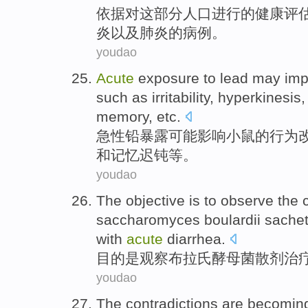
依据
对
这
部分
人口
进行
的
健康
评
炎
以及
肺炎
的
病例
。
youdao
Acute
exposure to
lead
may
imp
such as
irritability
,
hyperkinesis
memory
,
etc
.
急性
铅
暴露
可能
影响
小鼠
的
行为
和
记忆
迟钝
等
。
youdao
The objective
is
to observe
the
saccharomyces boulardii
sachet
with
acute
diarrhea
.
目的
是
观察
布拉氏
酵母菌
散剂
治
youdao
The contradictions
are becoming