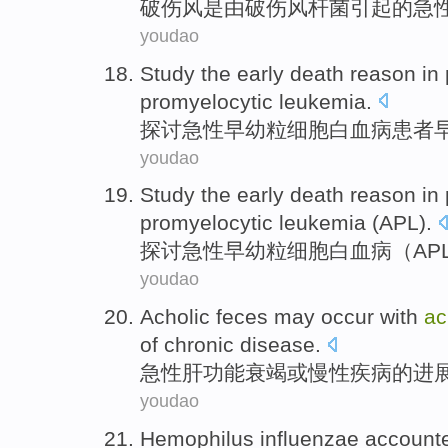
破伤风
是
由
破伤风
杆菌
引起
的
急
youdao
Study the
early
death
reason
in
promyelocytic
leukemia
.
探讨
急性
早幼粒细胞
白血病
患者
youdao
Study the
early
death
reason
in
promyelocytic
leukemia
(
APL
).
探讨
急性
早幼粒细胞
白血病
（
AP
youdao
Acholic
feces
may
occur
with
ac
of
chronic
disease
.
急性
肝功能
衰竭
或
慢性
疾病
的
进
youdao
Hemophilus influenzae
account