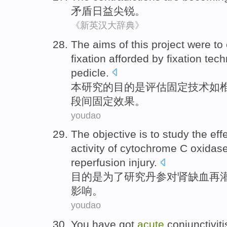
矛盾
日益
尖锐
。
《新英汉大辞典》
The
aims
of
this
project
were
to
fixation afforded by
fixation
tech
pedicle
.
本
研究的
目的
是
评估
固定
技术
如
段间固定效果。
youdao
The objective
is
to
study the
eff
activity
of
cytochrome
C
oxidas
reperfusion
injury
.
目的
是
为了
研究
丹参
对
肾
缺血
再
影响
。
youdao
You
have
got
acute
conjunctiviti