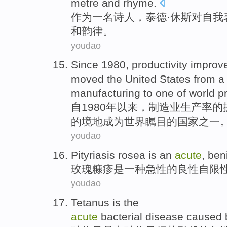
metre
and
rhyme
.
作为
一名
诗人
，
泰德
·
休斯
对
自我
和
韵律
。
youdao
Since
1980,
productivity
improv
moved
the United States
from
manufacturing to
one
of
world
p
自
1980年以来，
制造业
生产率
的
的
境地
成为世界
瞩目
的国家
之一
youdao
Pityriasis rosea
is
an
acute
,
ben
玫瑰
糠疹
是
一种
急性
的
良性
自限
youdao
Tetanus
is
the
acute
bacterial
disease
caused