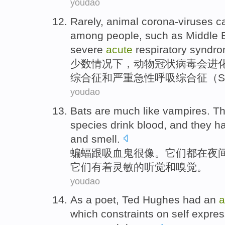
youdao
R
arely, animal corona-viruses 
among people, such as Middle E
severe
acute
respiratory syndr
少
数情况下，动物冠状病毒会进
综合征和严重急性呼吸综合征（S
youdao
Bats
are much like
vampires
.
Th
species
drink blood
,
and
they
ha
and
smell
.
蝙蝠
跟
吸血鬼
很
像。
它们
都
在夜
它们
有着
灵敏
的
听觉
和
嗅觉。
youdao
As
a
poet
,
Ted
Hughes
had an
a
which
constraints
on
self
expres