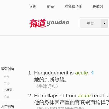
词典
翻译
有道精品课
云笔记
中英
有道 - 网易旗下搜索
双语例句
Her
judgement
is
acute
.
全部
她
的
判断
敏锐
。
口语
《牛津词典》
书面语
He
collapsed
from
acute
renal f
论文
他
的身体因
严重
的肾衰竭而
垮
掉
原声例句