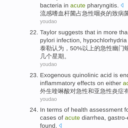
bacteria in
acute
pharyngitis
.
流感
嗜血
杆菌
占
急性
咽炎
的
致病
youdao
Taylor
suggests
that in more t
pylori
infection
,
hypochlorhydria
泰勒
认为
，50%以上
的
急性
幽门
几个
星期
。
youdao
Exogenous
quinolinic
acid
is e
inflammatory
effects
on
either
a
外生
喹啉
酸
对
急性
和
亚急性
炎症
youdao
In terms
of
health
assessment
f
cases
of
acute
diarrhea
,
gastro-
found
.