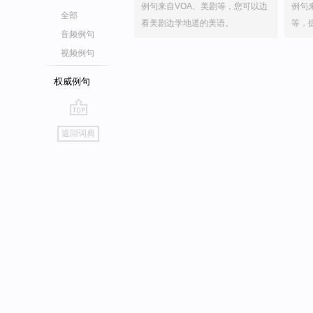
例句来自VOA、美剧等，您可以边
例句
全部
看美剧边学地道的美语。
等，
音频例句
视频例句
权威例句
go
返回词典
top