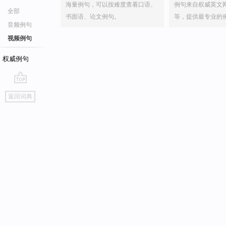
海量例句，可以按难度查看口语、
例句来自权威英文
全部
书面语、论文例句。
等，提供最专业的
音频例句
视频例句
权威例句
go
返回词典
top