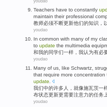
youdao
Teachers
have to
constantly
upd
maintain
their
professional
comp
教师
必须
不断
更新
他们
的
知识
，
youdao
In common
with
many
of
my
cla
to
update
the
multimedia
equip
和
我
的
同学们一样
，
我
认为
有
必
youdao
Many
of
us
,
like
Schwartz
,
strug
that
require
more
concentration
update
.
我们
中的
许多人
，
就像
施瓦茨一
布
状态
更新
更
需要
注意力
的
任务
youdao