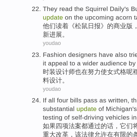
They
read
the
Squirrel
Daily
's
B
update
on
the
upcoming acorn
t
他们
读着
《
松鼠
日报》
的
商业
版
新
进展。
youdao
Fashion
designers
have also
tri
it appeal to a wider audience
by
时装
设计师
也
在
努力
使女式
格呢
料
设计
。
youdao
If
all
four
bills
pass
as written
,
t
substantial
update
of Michigan
'
testing
of
self-driving
vehicles
in
如果
四项
法案都
通过
的话
，
它们
重大
改革
，该法律
允许
在
有限的