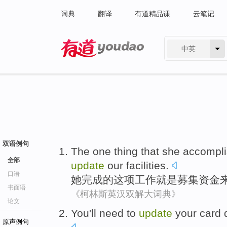
词典
翻译
有道精品课
云笔记
中英
有道 - 网易旗下搜索
双语例句
The
one thing that
she
accompl
全部
update
our
facilities
.
口语
她
完成
的这项
工作
就是
募集
资金
书面语
《柯林斯英汉双解大词典》
论文
You
'll need to
update
your
card
原声例句