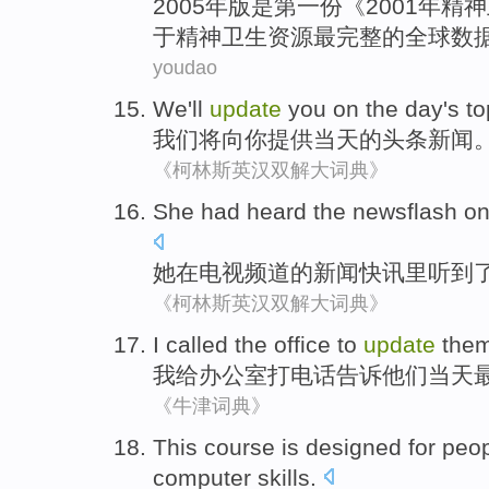
2005年
版
是
第一
份《2001年
精神
于
精神卫生
资源
最
完整
的
全球
数
youdao
We
'll
update
you
on the day
's
t
我们
将
向
你
提供
当天
的头条
新闻
《柯林斯英汉双解大词典》
She
had
heard
the
newsflash
o
她
在
电视
频道
的
新闻
快讯
里
听到
《柯林斯英汉双解大词典》
I
called
the
office
to
update
the
我
给
办公室
打电话告诉
他们
当天
《牛津词典》
This
course
is
designed
for
peo
computer
skills
.