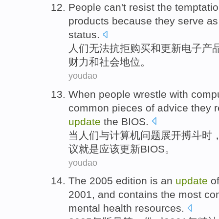
People
can't
resist
the
temptatio
products
because
they serve a
status
.
人们
无法
抗拒
购买
和
更新
电子
产
财力
和
社会
地位。
youdao
When
people
wrestle
with
compu
common
pieces
of
advice
they
r
update
the BIOS
.
当
人们
与
计算机
问题
展开搏斗
时
议
就是
应该
更新
BIOS
。
youdao
The 2005
edition
is
an
update
o
2001, and
contains
the
most
co
mental health
resources
.