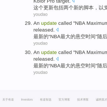
Kolor
Pro
target
.
这个
更新
包括
两个
新的
脚本
，
以
youdao
An
update
called "
NBA
Maximu
released
.
最新
的“
NBA
最大
的
悬空
时间”
随
youdao
An
update
called "
NBA
Maximu
released
.
最新
的“
NBA
最大
的
悬空
时间”
随
youdao
关于有道
Investors
有道智选
官方博客
技术博客
诚聘英