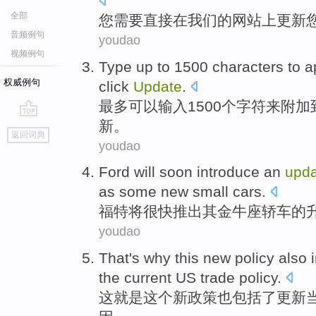
全部
您
需要
直接
在
我们
的
网站上
更新
音频例句
youdao
视频例句
Type
up
to
1500
characters
to
a
权威例句
click
Update
.
最多
可以
输入
1500个
字符
来
附加
新。
go
返回词典
top
youdao
Ford
will
soon
introduce
an
upda
as
some
new
small cars
.
福特
将
很快
推出
其
金牛座
轿车
的
youdao
That
's
why
this
new
policy
also
the current
US
trade
policy.
这
就是
这个
新
政策
也
包括了
更新