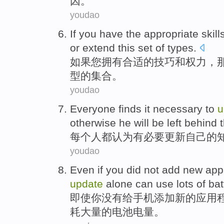
因
。
youdao
If
you
have
the
appropriate
skill
or
extend
this
set
of
types
.
如果
您
拥有
合适
的
技巧
和
权力
，
型
的
集合
。
youdao
Everyone
finds
it necessary
to
u
otherwise he
will
be
left behind
t
每个人都
认为
有
必要
更新
自己
的
youdao
Even if
you
did not
add
new
app
update
alone
can
use
lots
of
bat
即使
你
没有
给
手机
添加
新的
应用
耗
大量
的
电池
电量。