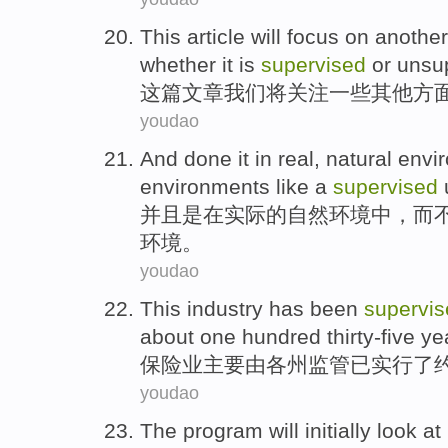
This
article
will
focus on
another
whether it is
supervised
or
unsu
这
篇文章
我们将
关注
一些其他
方
youdao
And
done it
in
real
,
natural
envi
environments
like a
supervised
并且
是
在
实际
的
自然
环境
中，
而
环境。
youdao
This industry
has been
supervis
about
one hundred thirty-five
ye
保险业
主要
由
各州
监管
已
实行了
youdao
The
program
will
initially
look at