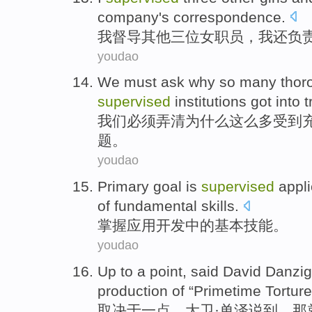
company
's correspondence
.
我
督导
其他
三位
女职员
，我
还
负
youdao
We
must
ask
why
so
many
thor
supervised
institutions
got into
t
我们
必须
弄清
为什么
这么
多
受到
题
。
youdao
Primary goal is
supervised
appli
of
fundamental
skills
.
掌握
应用
开发
中的
基本
技能
。
youdao
Up to
a point
,
said
David
Danzig
production
of
“
Primetime Torture
取决于
一点
，大卫·
单泽
说
到，那