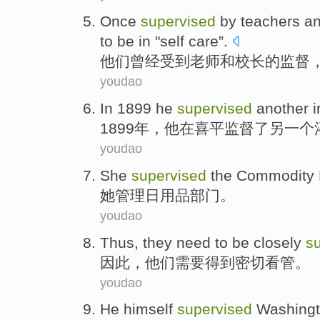
Once
supervised
by
teachers
a
to be
in
"
self
care
”.
他们
曾经
受到
老师
和
校长
的
监督
youdao
In 1899
he
supervised
another
i
1899年，
他
在
喜平监督了
另一个
youdao
She
supervised
the Commodity
她
管理
日用品
部门
。
youdao
Thus
,
they
need to
be
closely
s
因此
，
他们
需要
得到
密切
看管
。
youdao
He
himself
supervised
Washing