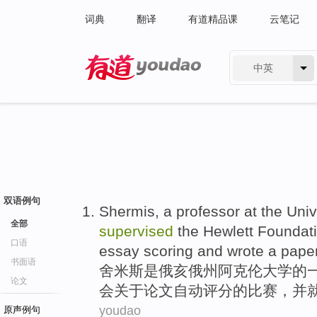
词典
翻译
有道精品课
云笔记
中英
有道 - 网易旗下搜索
双语例句
Shermis
,
a
professor at the
Univ
全部
supervised
the
Hewlett
Foundat
口语
essay
scoring
and
wrote
a
pape
书面语
舍
米斯是俄亥俄州
阿克伦
大学
的
论文
会
关于论文
自动
评分
的
比赛
，
并
youdao
原声例句