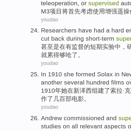
teleoperation
,
or
supervised
aut
M3
项目
将
首先
考虑
使用
增强
遥
操
youdao
Researchers have
had
a hard
e
cut back
during
short-term
supe
甚至是
在
有
监督
的
短期
实验
中，
就
累
得够呛了
。
youdao
In 1910
she
formed
Solax
in
Ne
another
several hundred
films
o
1910年
她
在
新泽西
组建了
索拉
·
作
了
几百
部电影
。
youdao
Andrew
commissioned
and
supe
studies
on all relevant
aspects
o