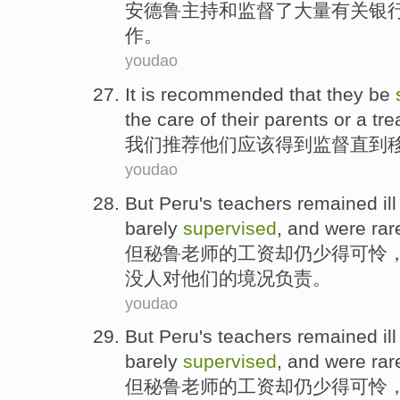
安德鲁
主持
和
监督了
大量
有关
银
作
。
youdao
It
is
recommended that
they
be
the care of
their parents
or
a
tre
我们
推荐
他们
应该
得到监督
直到
youdao
But
Peru's
teachers
remained
il
barely
supervised
, and
were
rar
但
秘鲁
老师
的
工资
却仍
少得
可怜
没人
对
他们的境况负责。
youdao
But
Peru's
teachers
remained
il
barely
supervised
, and
were
rar
但
秘鲁
老师
的
工资
却仍
少得
可怜