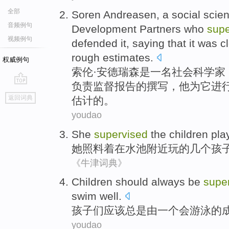
全部
Soren
Andreasen
,
a
social
scien
音频例句
Development
Partners
who
supe
视频例句
defended
it
,
saying that
it was c
rough
estimates
.
权威例句
索伦·
安德瑞森
是
一名
社会
科学家
负责
监督
报告
的
撰写
，
他
为
它
进
go
返回词典
估计
的
。
top
youdao
She
supervised
the
children
pla
她
照料
着在
水池
附近
玩
的
几个孩
《牛津词典》
Children
should
always be
supe
swim
well.
孩子们
应该
总是
由
一个
会
游泳
的
youdao