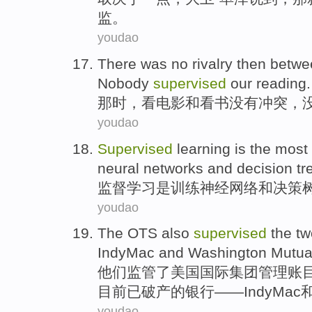
监。
youdao
There was
no
rivalry
then
betw
Nobody
supervised
our
reading
.
那时
，
看
电影
和
看书
没有
冲突，
youdao
Supervised
learning
is
the most
neural
networks
and
decision
tr
监督
学习
是
训练
神经
网络
和
决策
youdao
The OTS
also
supervised
the t
IndyMac
and
Washington
Mutua
他们
监管
了
美国
国际集团管理账
目前
已破产的
银行
——
IndyMac
youdao