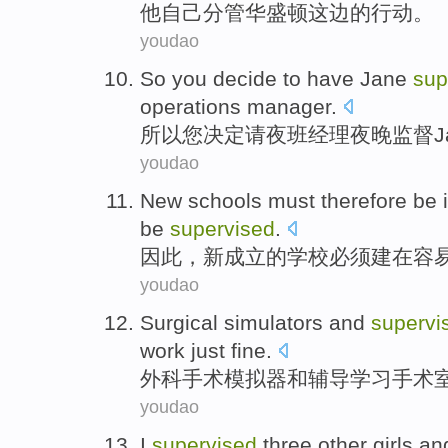
他
自己
分管
华盛顿
这边的
行动
。
youdao
So
you
decide to
have
Jane
sup
operations
manager
.
所以
您
决定
请
夜班
经理
夜晚
监督
J
youdao
New
schools
must
therefore
be
be
supervised
.
因此
，
新
成立的
学校
必须
建
在
容
youdao
Surgical
simulators
and
supervi
work
just fine
.
外科手术
模拟器
和
辅导学习
手术
youdao
I
supervised
three
other
girls
an