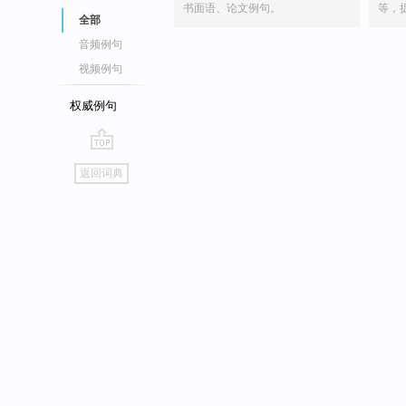
书面语、论文例句。
等，
全部
音频例句
视频例句
权威例句
go
返回词典
top