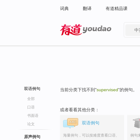
词典
翻译
有道精品课
中
有道 - 网易旗下搜索
双语例句
当前分类下找不到"
supervised
"的例句。
全部
口语
或者看看其他分类：
书面语
双语例句
论文
海量例句，可以按难度查看口语、
例句
原声例句