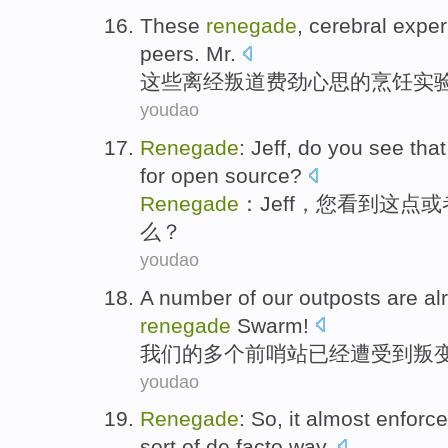
These
renegade
, cerebral
exper
peers
. Mr.
这些
离经叛道
费劲心思的烹饪
实
youdao
Renegade
:
Jeff
, do
you
see
that
for
open
source
?
Renegade
：
Jeff
，
您
看到
这点
或
么？
youdao
A number
of
our
outposts
are al
renegade
Swarm
!
我们
的
多个前哨站
已经
遭受
到
叛
youdao
Renegade
:
So
,
it
almost
enforc
sort
of
de
facto
way.