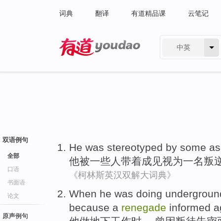
词典
翻译
有道精品课
云笔记
中英
有道 - 网易旗下搜索
双语例句
He
was
stereotyped
by
some
a
全部
他
被
一些人
带着
成见
视为
一名
叛
口语
《柯林斯英汉双解大词典》
书面语
When
he was
doing
undergroun
论文
because
a
renegade
informed a
原声例句