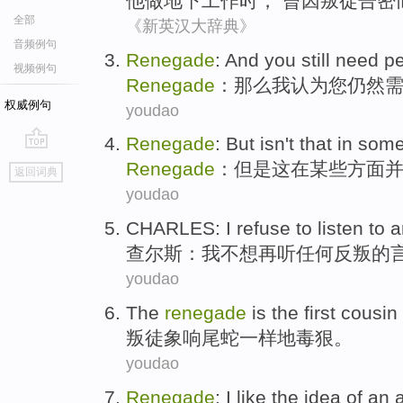
他
做
地下
工作
时
， 曾因
叛徒
告密
全部
《新英汉大辞典》
音频例句
Renegade
:
And
you
still
need
p
视频例句
Renegade
：
那么
我
认为
您
仍然
权威例句
youdao
Renegade
:
But
isn't
that
in
som
go
Renegade
：
但是
这
在
某些
方面
返回词典
top
youdao
CHARLES
:
I
refuse to
listen to
a
查尔斯
：
我
不想
再
听
任何
反叛
的
youdao
The
renegade
is the first cousin
叛徒
象响尾蛇一样地毒狠。
youdao
Renegade
:
I
like
the
idea
of
an