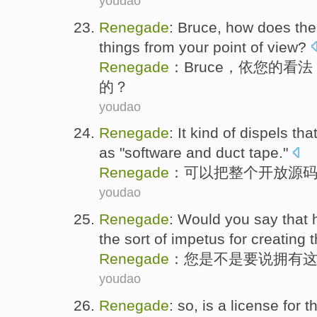
youdao
Renegade
:
Bruce
,
how does
th
things
from
your
point
of
view
?
Renegade
：
Bruce
，
依
您
的
看法
的？
youdao
Renegade
: It kind of
dispels tha
as
"
software
and
duct tape
."
Renegade
：
可以
把
整个
开放
源
youdao
Renegade
: Would
you
say that
the sort of
impetus
for
creating
t
Renegade
：
您
是不是
要说
拥有
youdao
Renegade
:
so
,
is
a
license
for
t