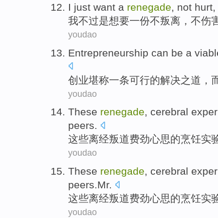
I
just
want
a
renegade
,
not
hurt
我
不过是
想要
一份
不叛离
，
不
伤
youdao
Entrepreneurship
can be
a
viabl
创业
堪称
一
条
可行
的
解决之道
，
youdao
These
renegade
, cerebral
exper
peers
.
这些
离经叛道
费劲心思的烹饪
实
youdao
These
renegade
, cerebral
exper
peers.Mr
.
这些
离经叛道
费劲心思的烹饪
实
youdao