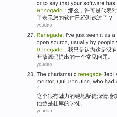
or
to
say that
your software
has
Renegade
：
那么
，
许可
是
代表
了
表示
您的软件
已经
测试
过了？
youdao
Renegade
:
I
've
just
seen
it as
a
open
source
,
usually
by
people
Renegade
：
我
只是
认为
这
是
没
开放源码提出的
一个
常见
问题
。
youdao
The
charismatic
renegade
Jedi
mentor
,
Qui-Gon Jinn
,
who
had 
这个
很有魅力
的
绝地
叛徒
深情地
他
曾
是
杜库
的
学徒
。
youdao