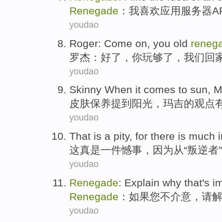
Renegade
：
我
喜欢
应用
服务器
A
youdao
Roger
:
Come
on,
you
old
reneg
罗杰
：
好
了，
你
玩
够
了，
我们
回
youdao
Skinny When it
comes to
sun
,
M
皮肤保养
提到
阳光
，
玛吉
的
观点
youdao
That
is
a
pity
,
for
there is much
这
真是
一
件憾事
，
因为
从“
叛逆者
youdao
Renegade
:
Explain
why
that
's
i
Renegade
：
如果
您
不
介意
，请
youdao