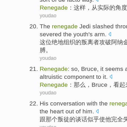
Renegade
：
这样
，
从
实际
的
角
youdao
The
renegade
Jedi slashed thr
severed the
youth
's
arm.
这位绝地组织的
叛离者攻破
阿纳
膊。
youdao
Renegade
:
so
,
Bruce
,
it seems
a
altruistic
component
to
it
.
Renegade
：
那么
，
Bruce
，
看起
youdao
His
conversation
with
the
reneg
the
heart
out of
him
.
跟
那个
叛徒的
谈话
似乎
使他
完全