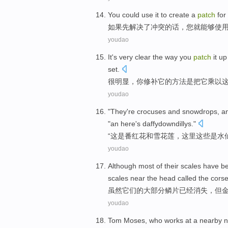
You
could
use
it
to
create
a
patch
for
如果
先
解决
了
冲突
的话，
您
就能够
使
youdao
It's very
clear
the
way
you
patch
it up
set
.
很
明显
，
你
修补
它
的
方法
是
把它
乘以
youdao
"
They
're
crocuses
and
snowdrops
, 
"an
here
's
daffydowndillys
."
“
这
是
番红花
和
雪花莲
，
这里
这些
是
水
youdao
Although
most
of
their
scales
have b
scales near the head
called
the
corse
虽然
它们
的
大部分
鳞片
已经
消失
，
但
youdao
Tom
Moses
, who
works
at
a
nearby
n