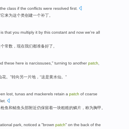
the
class
if
the
conflicts
were
resolved
first
.
用
它
来
为
这个
类
创建
一个
补丁
。
is
that you
multiply
it
by
this
constant
and
now
we
're all
这个
常数
，
现在
我们
都
准备
好了。
and
these
here
is
narcissuses
,"
turning to
another
patch
,
仙花
。”
转向
另一
片地
，“
这
是
黄水仙
。”
een
lost
,
tunas
and
mackerels
retain
a
patch
of
coarse
let
.
金枪鱼
和
鲭鱼头部附近仍
保留着
一
块
粗糙
的
鳞片，
称为
胸
甲。
ational
park
,
noticed
a
"
brown
patch
" on
the
back
of the