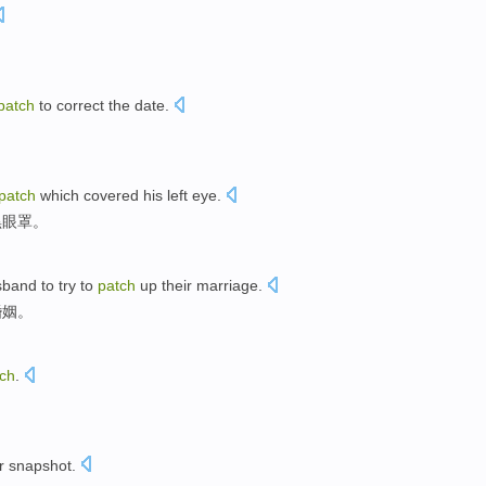
patch
to
correct the
date
.
patch
which covered
his
left eye
.
黑
眼罩
。
sband
to try
to
patch
up
their
marriage
.
婚姻。
ch
.
r
snapshot
.