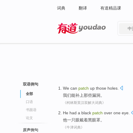
词典
翻译
有道精品课
中
有道 - 网易旗下搜索
双语例句
We
can
patch
up
those
holes
.
全部
我们
能
补
上
那些
漏洞
。
口语
《柯林斯英汉双解大词典》
书面语
He
had a
black
patch
over
one
eye
.
论文
他
一
只眼戴着
黑
眼罩
。
《牛津词典》
原声例句