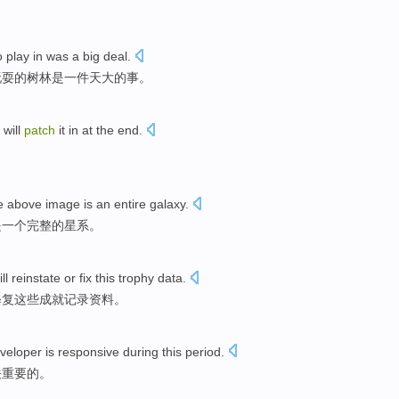
o
play
in
was
a
big deal
.
玩耍
的
树林
是
一
件
天大
的事。
 will
patch
it
in
at the
end
.
e above image
is
an
entire
galaxy
.
是
一个
完整
的
星系
。
ll
reinstate or
fix
this
trophy
data
.
修复
这些
成就记录
资料
。
veloper
is
responsive
during
this
period
.
关
重要
的
。