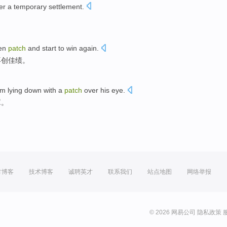
er
a
temporary
settlement
.
。
en
patch
and
start to win again.
再创
佳绩。
im
lying down
with a
patch
over his eye.
罩。
方博客
技术博客
诚聘英才
联系我们
站点地图
网络举报
© 2026 网易公司
隐私政策