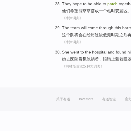
They
hope
to be able to
patch
togeth
他们
希望
能
草草
搭成
一个
临时
安置区
《牛津词典》
The
team
will
come through
this
barr
这个
队
将会
在
经历
这
段低潮时期之后
《牛津词典》
She
went to
the
hospital
and
found
h
她
去
医院
看见
他
躺
着，眼睛
上蒙着
眼
《柯林斯英汉双解大词典》
关于有道
Investors
有道智选
官