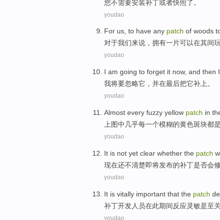
您
不
需要
安装
补丁
或者
快照了
。
youdao
For
us
, to
have
any
patch
of
woods
t
对于
我们来说
，
拥有
一
片
可以
在
其间
youdao
I
am
going
to
forget
it
now,
and
then I
我
将要
忽略
它
，
并
在
最后
把它
补
上。
youdao
Almost
every
fuzzy
yellow
patch
in
th
上图
中
几乎
每
一
个
模糊
的
黄色
斑块
都
youdao
It
is
not
yet clear
whether
the
patch
wi
现在
还
不
清楚即将发布
的
补丁
是否
会
youdao
It is vitally
important
that the
patch
de
补丁
开发人员
在
此
期间
反应灵敏
是
至
youdao