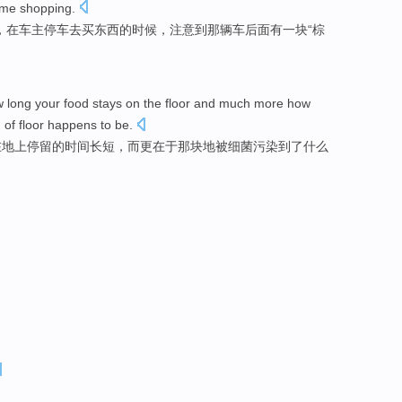
me shopping
.
，在
车主
停车
去
买东西的时候，
注意到
那
辆车
后面
有一
块
“
棕
 long
your
food
stays
on
the floor
and
much more
how
h
of
floor happens to be.
在地上
停留
的时间长短，
而
更
在于
那
块
地被
细菌
污染
到了什么