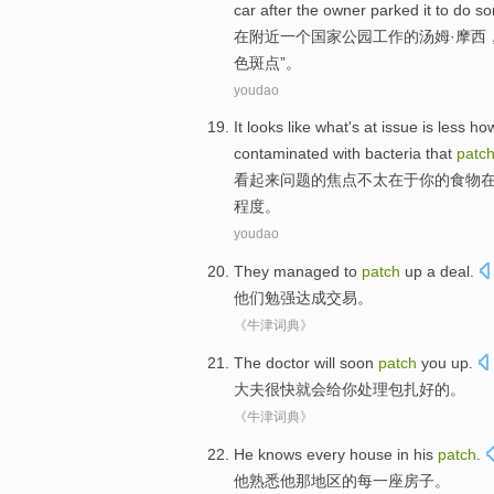
car
after the
owner
parked
it
to do
so
在
附近
一
个
国家
公园
工作
的
汤姆
·
摩西
色
斑点”。
youdao
It looks like what
's at
issue
is
less
how
contaminated
with
bacteria
that
patc
看起来
问题
的焦点
不太
在于
你
的
食物
程度。
youdao
They
managed to
patch
up
a deal
.
他们
勉强
达成
交易。
《牛津词典》
The doctor
will soon
patch
you
up.
大夫
很快就
会
给你处理
包扎
好的。
《牛津词典》
He
knows
every
house
in
his
patch
.
他
熟悉
他
那
地区
的
每一
座房子
。