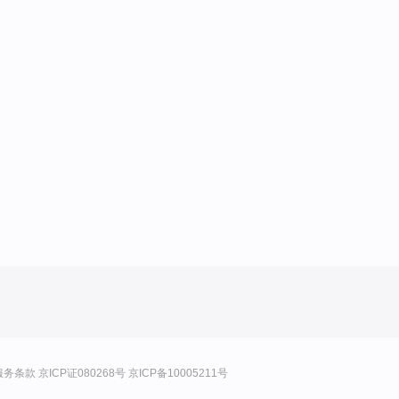
服务条款
京ICP证080268号
京ICP备10005211号