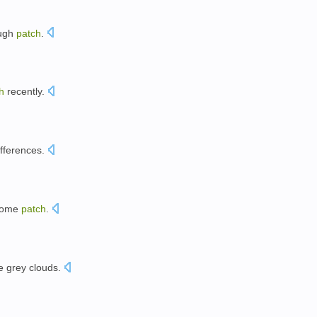
ugh
patch
.
h
recently
.
ifferences
.
home
patch
.
e grey
clouds
.