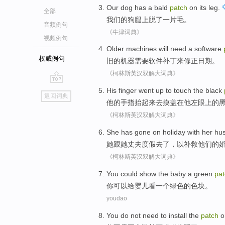
Our
dog
has a
bald
patch
on
its leg
.
全部
我们
的
狗
腿
上
脱
了
一
片
毛。
音频例句
《牛津词典》
视频例句
Older
machines
will need
a
software
权威例句
旧
的
机器
需要
软件
补丁
来
修正
日期
。
《柯林斯英汉双解大词典》
go
His
finger went
up to
touch
the
black
返回词典
top
他
的
手指
抬起来去
摸
盖
在他
左眼
上的
《柯林斯英汉双解大词典》
She
has gone
on holiday
with
her
hu
她
跟
她
丈夫
度假
去
了，
以
补救
他们
的
《柯林斯英汉双解大词典》
You
could
show
the baby
a
green
pat
你
可以
给
婴儿
看
一个
绿色
的
色块
。
youdao
You
do not
need to
install
the
patch
o