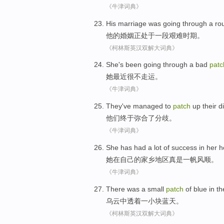
《牛津词典》
His
marriage
was going
through
a
ro
他
的
婚姻
正
处于
一
段艰难
时期。
《柯林斯英汉双解大词典》
She
's been going through
a bad
patc
她
最近
很
不
走运
。
《牛津词典》
They
've managed
to
patch
up
their d
他们
终于
弥合
了
分歧
。
《牛津词典》
She
has had a lot
of
success
in
her 
她
在
自己
的
家乡
地区真是一帆风顺
。
《牛津词典》
There was a
small
patch
of
blue
in
th
乌云
中
透着
一小
块
蓝天
。
《柯林斯英汉双解大词典》