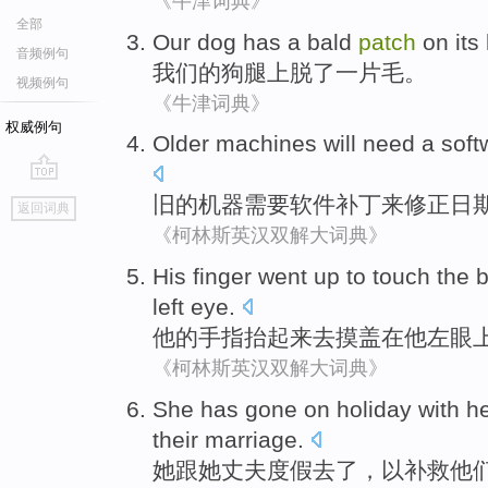
《牛津词典》
全部
Our
dog
has a
bald
patch
on
its
音频例句
我们
的
狗
腿
上
脱
了
一
片
毛。
视频例句
《牛津词典》
权威例句
Older
machines
will need
a
soft
go
旧
的
机器
需要
软件
补丁
来
修正
日
返回词典
top
《柯林斯英汉双解大词典》
His
finger went
up to
touch
the
b
left eye
.
他
的
手指
抬起来去
摸
盖
在他
左眼
《柯林斯英汉双解大词典》
She
has gone
on holiday
with
h
their
marriage
.
她
跟
她
丈夫
度假
去
了，
以
补救
他