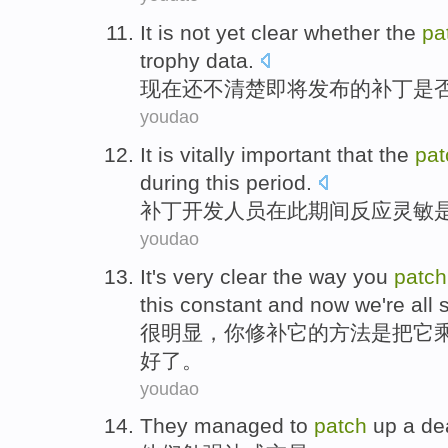
It
is
not
yet clear
whether
the
pa
trophy
data
.
现在
还
不
清楚即将发布
的
补丁
是
youdao
It is vitally
important
that the
pat
during
this
period
.
补丁
开发人员
在
此
期间
反应灵敏
youdao
It's very
clear
the
way
you
patch
this
constant
and
now
we
're all
很
明显
，
你
修补
它
的
方法
是
把它
好了。
youdao
They
managed to
patch
up
a de