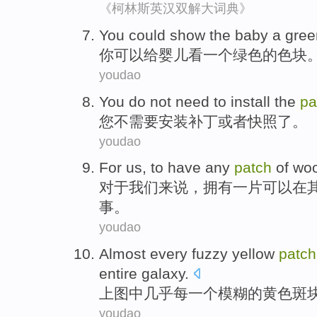
《柯林斯英汉双解大词典》
You
could
show
the baby
a
gree
你
可以
给
婴儿
看
一个
绿色
的
色块
youdao
You
do not
need to
install
the
pa
您
不
需要
安装
补丁
或者
快照了
。
youdao
For
us
, to
have
any
patch
of
wo
对于
我们来说
，
拥有
一
片
可以
在
事。
youdao
Almost
every
fuzzy
yellow
patch
entire
galaxy
.
上图
中
几乎
每
一
个
模糊
的
黄色
斑
youdao