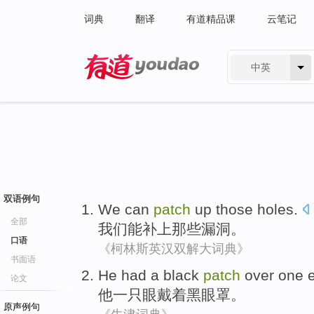
词典
翻译
有道精品课
云笔记
中英
有道 - 网易旗下搜索
双语例句
We
can
patch
up
those
holes
.
全部
我们
能
补
上
那些
漏洞
。
口语
《柯林斯英汉双解大词典》
书面语
He
had a
black
patch
over
one
论文
他
一
只眼戴着
黑
眼罩
。
原声例句