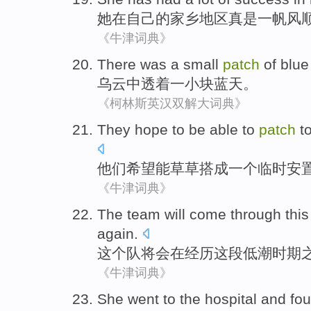
她
在
自己
的
家乡
地区真是一帆风
《牛津词典》
There was a
small
patch
of
blue
乌云
中
透着
一小
块
蓝天
。
《柯林斯英汉双解大词典》
They
hope
to be able to
patch
to
他们
希望
能
草草
搭成
一个
临时
安
《牛津词典》
The
team
will
come through
this
again.
这个
队
将会
在
经历
这
段低潮时期
《牛津词典》
She
went to
the
hospital
and
fo