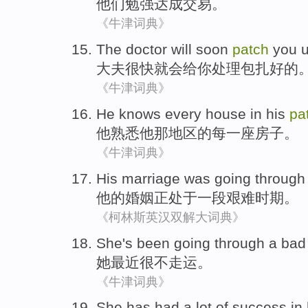
他们
勉强
达成
交易。
《牛津词典》
The doctor
will soon
patch
you
u
大夫
很快就
会
给你处理
包扎
好的
《牛津词典》
He
knows
every
house
in
his
pa
他
熟悉
他
那
地区
的
每一
座房子
。
《牛津词典》
His
marriage
was going
throug
他
的
婚姻
正
处于
一
段艰难
时期。
《柯林斯英汉双解大词典》
She
's been going through
a bad
她
最近
很
不
走运
。
《牛津词典》
She
has had a lot
of
success
in