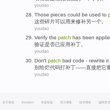
youdao
Those
pieces
could be
used to
这些
碎片
可以
用来
修补另
一个
。
youdao
Verify
the
patch
has been
appli
验证
是否
已
应用
补丁
。
youdao
Don't
patch
bad
code
-
rewrite
it
别
给
烂
代码
打
补丁
——直接把
它
youdao
关于有道
Investors
有道智选
官方博客
技术博客
诚聘英