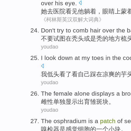
over his eye.
她
去
医院
看见
他
躺
着，眼睛
上蒙
《柯林斯英汉双解大词典》
Don't
try to
comb hair over
the
b
不要
试图
在
秃头
或是
秃的地方
梳
youdao
I
look down
at
my
toes
in
the
co
我
低头
看了
看
自己
踩
在
凉爽
的芋
youdao
The female
alone
displays
a
br
雌性
单独
显示
出
育雏
斑块。
youdao
The osphradium
is
a
patch
of
se
嗅
检器
是
感觉
细胞
的
一个
小
块
。