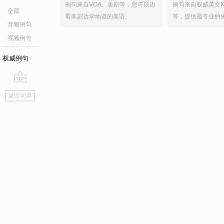
例句来自VOA、美剧等，您可以边
例句来自权威英文
全部
看美剧边学地道的美语。
等，提供最专业的
音频例句
视频例句
权威例句
go
返回词典
top