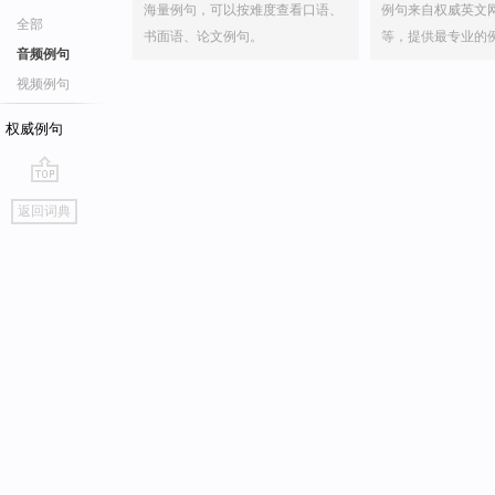
海量例句，可以按难度查看口语、
例句来自权威英文
全部
书面语、论文例句。
等，提供最专业的
音频例句
视频例句
权威例句
go
返回词典
top