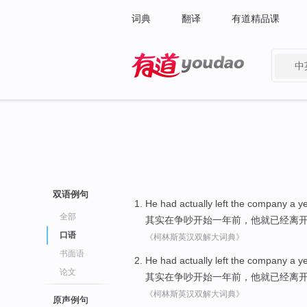
词典
翻译
有道精品课
中
有道 - 网易旗下搜索
双语例句
He
had
actually
left
the company
a
y
全部
其实
在
争吵
开始
一
年前，
他
就已经
离
口语
《柯林斯英汉双解大词典》
书面语
He
had
actually
left
the company
a
y
论文
其实
在
争吵
开始
一
年前，
他
就已经
离
《柯林斯英汉双解大词典》
原声例句