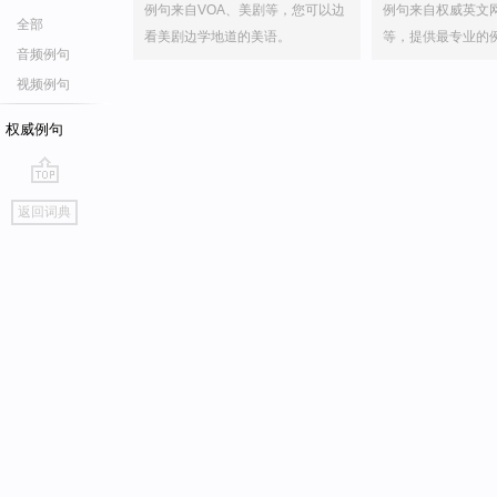
例句来自VOA、美剧等，您可以边
例句来自权威英文
全部
看美剧边学地道的美语。
等，提供最专业的
音频例句
视频例句
权威例句
go
返回词典
top