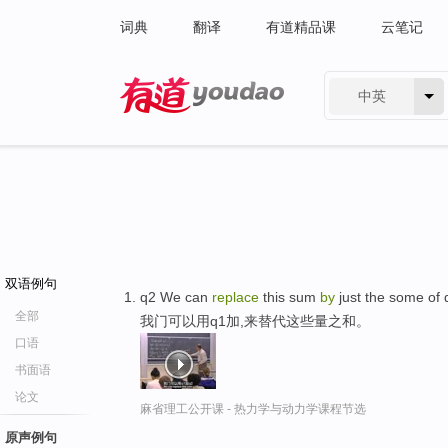
词典
翻译
有道精品课
云笔记
中英
有道 - 网易旗下搜索
双语例句
q2 We can
replace
this sum
by
just the some of 
全部
我门可以用q1加,来替代这些量之和。
口语
书面语
论文
麻省理工公开课 - 热力学与动力学课程节选
原声例句