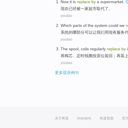
Now it
is
replace
by
a supermarket
.
现在
已经被
一家
超市
取代
了。
youdao
Which
parts
of the
system
could
we
r
系统
的
哪
部分
可以
让
我们
用
现有
服务
youdao
The spool
,
coils
regularly
replace
by
将
阀
芯、定时
线圈
按
原位
装回；
再
装
youdao
更多双语例句
关于有道
Investors
有道智选
官