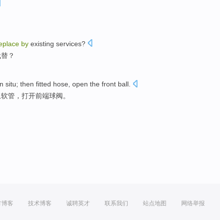
eplace
by
existing
services
?
代替
？
in situ
;
then
fitted
hose
,
open
the front
ball
.
上
软管
，打开前端球阀。
方博客
技术博客
诚聘英才
联系我们
站点地图
网络举报