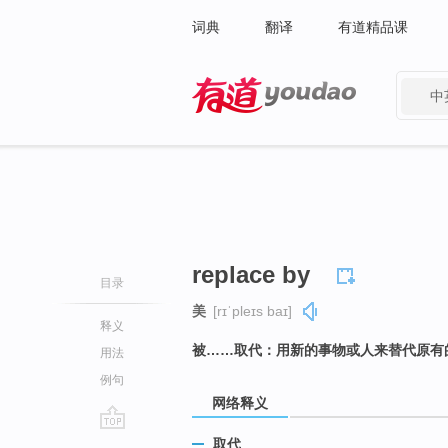
词典
翻译
有道精品课
中
有道 - 网易旗下搜索
replace by
目录
美
[rɪˈpleɪs baɪ]
释义
被……取代：用新的事物或人来替代原有
用法
例句
网络释义
go
取代