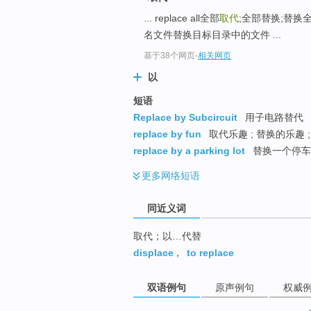
top
... replace all全部
取代
;全部替换;替换
名文件替换目标目录中的文件 ...
基于38个网页
-
相关网页
以
短语
Replace by Subcircuit
用子电路替代
replace by fun
取代乐趣 ; 替换的乐趣 
replace by a parking lot
替换一个停车场
更多
网络短语
同近义词
取代；以…代替
displace
,
to replace
双语例句
原声例句
权威