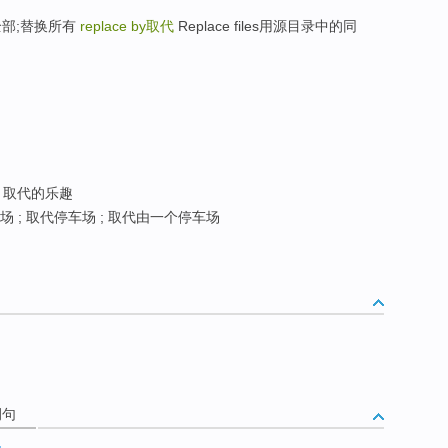
全部;替换所有
replace by
取代
Replace files用源目录中的同
; 取代的乐趣
 ; 取代停车场 ; 取代由一个停车场
例句