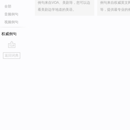
例句来自VOA、美剧等，您可以边
例句来自权威英文
全部
看美剧边学地道的美语。
等，提供最专业的
音频例句
视频例句
权威例句
go
返回词典
top