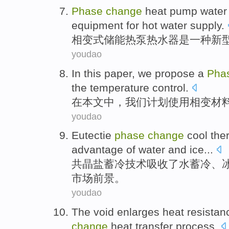
Phase
change
heat
pump
water
equipment
for
hot water
supply
.
相变式储能
热泵
热水器
是
一种
新
youdao
In
this paper
,
we
propose
a
Pha
the
temperature
control
.
在
本文
中，
我们
计划
使用
相变
材
youdao
Eutectie
phase
change
cool
the
advantage
of
water
and
ice
...
共晶盐
蓄
冷
技术吸收了
水
蓄
冷、
市场前景。
youdao
The void
enlarges
heat
resistan
change
heat
transfer process.