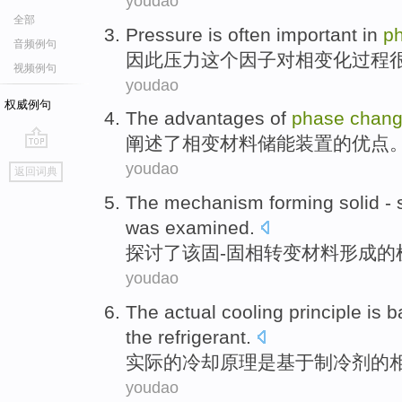
youdao
全部
Pressure
is often
important
in
p
音频例句
因此压力
这个因子
对
相
变化
过程
视频例句
youdao
权威例句
The
advantages
of
phase
chan
阐述
了
相变
材料
储能装置
的
优点
go
youdao
返回词典
top
The
mechanism
forming
solid
-
s
was
examined
.
探讨
了
该
固
-
固
相
转变
材料
形成
的
youdao
The actual
cooling
principle
is
b
the
refrigerant
.
实际
的
冷却
原理
是
基于
制冷剂
的
youdao