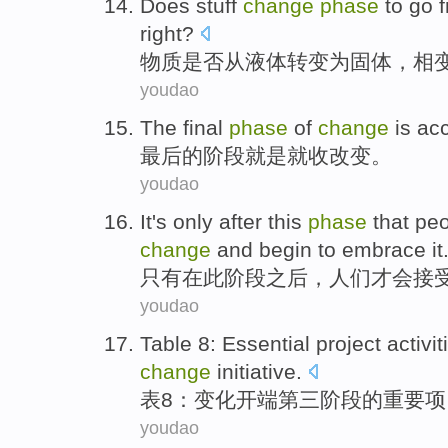
Does
stuff
change
phase
to go
right?
物质
是否
从
液体
转变
为
固体
，
相
youdao
The final
phase
of
change
is
ac
最后
的
阶段
就是就
收
改变
。
youdao
It's only
after
this
phase
that
peo
change
and
begin to
embrace
it
只有
在
此
阶段
之后，
人们
才会
接
youdao
Table
8
:
Essential
project
activit
change
initiative
.
表
8
：
变化
开端
第三
阶段
的
重要
项
youdao