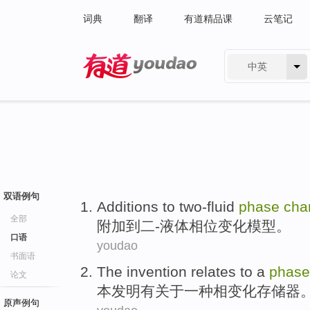
词典
翻译
有道精品课
云笔记
中英
有道 - 网易旗下搜索
双语例句
Additions
to
two-fluid
phase
cha
全部
附加
到
二-液体
相位
变化
模型
。
口语
youdao
书面语
The invention
relates to
a
phase
论文
本
发明有
关于
一种
相
变化
存储器
原声例句