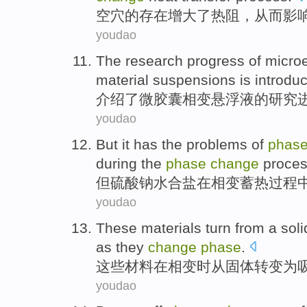
空穴
的
存在增大了
热
阻
，
从而
影
youdao
The
research
progress
of micro
material suspensions is
introdu
介绍了
微
胶囊
相变
悬浮液
的
研究
youdao
But
it has the
problems
of
phas
during
the
phase
change
proce
但
硫酸钠水合盐
在相变
蓄热
过程
youdao
These
materials
turn
from
a soli
as they
change
phase
.
这些
材料
在
相变时
从
固体
转变
为
youdao