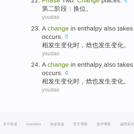
Phase
Two:
Change
places
.
第二
阶段
：换位。
youdao
A
change
in
enthalpy
also
take
occurs
.
相
发生
变化
时，
焓
也
发生
变化。
youdao
A
change
in
enthalpy
also
take
occurs
.
相
发生
变化
时，
焓
也
发生
变化。
youdao
关于有道
Investors
有道智选
官方博客
技术博客
诚聘英