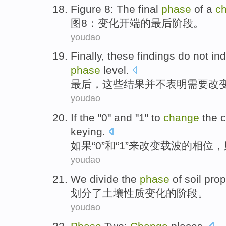
Figure
8
:
The final
phase
of a
c
图
8
：
变化
开端
的
最后
阶段
。
youdao
Finally
,
these
findings
do not
ind
phase
level
.
最后
，
这些
结果
并不
表明
需要
改
youdao
If
the "
0
"
and
"
1
"
to
change
the c
keying
.
如果
“
0
”
和
“
1
”
来
改变
载波
的
相位
，
youdao
We divide
the
phase
of
soil
prop
划分
了
土壤
性质
变化
的
阶段
。
youdao