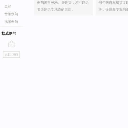
例句来自VOA、美剧等，您可以边
例句来自权威英文
全部
看美剧边学地道的美语。
等，提供最专业的
音频例句
视频例句
权威例句
go
返回词典
top