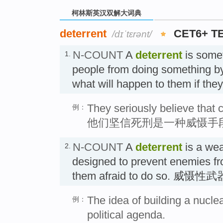
柯林斯英汉双解大词典
deterrent
CET6+ T
/dɪˈtɛrənt/
N-COUNT
A
deterrent
is somet
1.
people from doing something by
what will happen to them if th
They seriously believe that c
例：
他们坚信死刑是一种威慑手
N-COUNT
A
deterrent
is a we
2.
designed to prevent enemies fr
them afraid to do so. 威慑性武
The idea of building a nuclea
例：
political agenda.