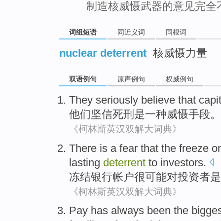
制造核威慑武器的意见完全
词组短语
同近义词
同根词
nuclear deterrent
核威慑力量
双语例句
原声例句
权威例句
They
seriously believe that
capi
他们
坚信
死刑
是
一种
威慑手段
。
《柯林斯英汉双解大词典》
There
is
a
fear that the
freeze
o
lasting
deterrent
to
investors
.
冻结
银行
帐户很
可能
对
投资者
是
《柯林斯英汉双解大词典》
Pay
has always been
the
bigges