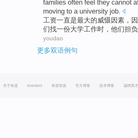
families
often
feel
they
cannot a
moving to
a
university
job
.
工资
一直
是
最大的
威慑因素
，
因
们
找
一份
大学
工作时，他们担负
youdao
更多双语例句
关于有道
Investors
有道智选
官方博客
技术博客
诚聘英