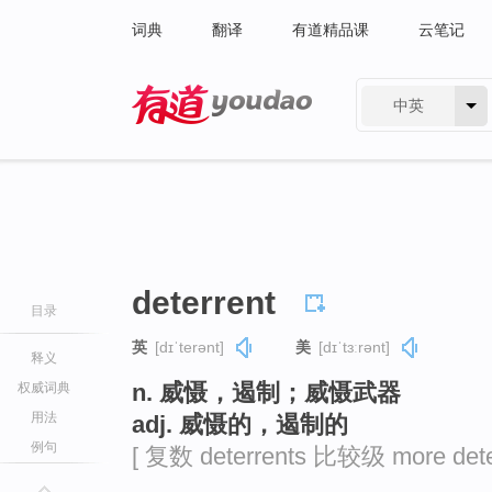
词典
翻译
有道精品课
云笔记
中英
有道 - 网易旗下搜索
deterrent
目录
英
[dɪˈterənt]
美
[dɪˈtɜːrənt]
释义
n. 威慑，遏制；威慑武器
权威词典
用法
adj. 威慑的，遏制的
例句
[ 复数 deterrents 比较级 more dete