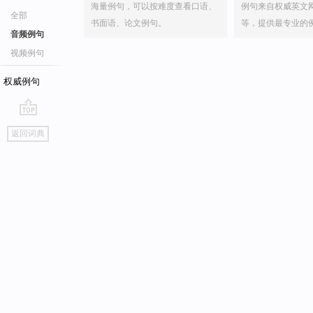
海量例句，可以按难度查看口语、
例句来自权威英文
全部
书面语、论文例句。
等，提供最专业的
音频例句
视频例句
权威例句
go
返回词典
top