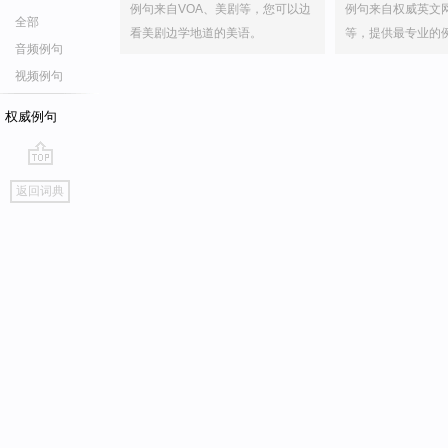
例句来自VOA、美剧等，您可以边
例句来自权威英文
全部
看美剧边学地道的美语。
等，提供最专业的
音频例句
视频例句
权威例句
go
返回词典
top