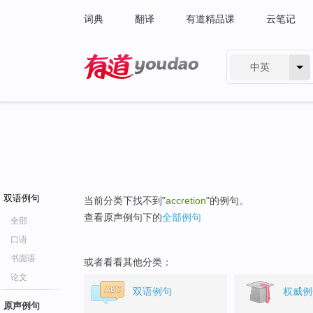
词典
翻译
有道精品课
云笔记
中英
有道 - 网易旗下搜索
双语例句
当前分类下找不到"
accretion
"的例句。
查看原声例句下的
全部例句
全部
口语
书面语
或者看看其他分类：
论文
双语例句
权威例
原声例句