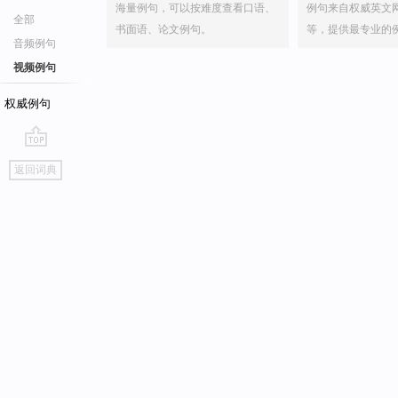
海量例句，可以按难度查看口语、
例句来自权威英文
全部
书面语、论文例句。
等，提供最专业的
音频例句
视频例句
权威例句
go
返回词典
top