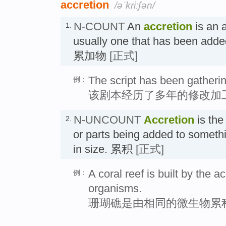
accretion
/əˈkriːʃən/
N-COUNT
An
accretion
is an 
1.
usually one that has been added
累加物
[正式]
The script has been gathering
例：
该剧本经历了多年的修改加
N-UNCOUNT
Accretion
is the
2.
or parts being added to somethi
in size. 累积
[正式]
A coral reef is built by the ac
例：
organisms.
珊瑚礁是由相同的微生物累