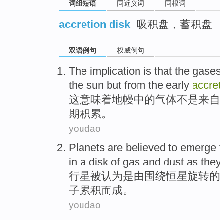
词组短语
同近义词
同根词
accretion disk
吸积盘，蓄积盘
双语例句
权威例句
The
implication
is that the
gase
the sun
but
from
the
early
accre
这
意味着
地幔
中的
气体
不是
来自
期
积累
。
youdao
Planets
are believed
to emerge
in
a
disk
of
gas
and
dust
as the
行星
被
认为是
由
围绕
恒星
旋转
的
子
累积而成。
youdao