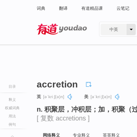
词典
翻译
有道精品课
云笔记
中英
有道 - 网易旗下搜索
accretion
目录
英
[əˈkriːʃ(ə)n]
美
[əˈkriːʃ(ə)n]
释义
n. 积聚层，冲积层；加，积聚
权威词典
用法
[ 复数 accretions ]
例句
网络释义
专业释义
英英释义