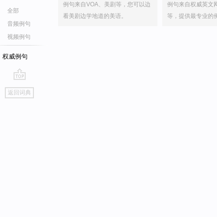
例句来自VOA、美剧等，您可以边
例句来自权威英文
全部
看美剧边学地道的美语。
等，提供最专业的
音频例句
视频例句
权威例句
go
返回词典
top