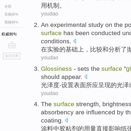
用机制
。
全部
youdao
音频例句
视频例句
An
experimental study
on
the
po
surface
has been conducted unde
权威例句
conditions
.
在
实验
的基础上，比较和分析了
go
返回词典
youdao
top
Glossiness
-
sets the
surface
"
g
should
appear
.
光泽度
-
设置
表面
所
应
呈现
的光泽
youdao
The
surface
strength
,
brightnes
absorbency
are
influenced
by
t
coating
.
涂料
中
胶粘剂
的
用量
直接
影响
纸