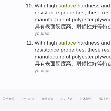
With high
surface
hardness
and
resistance
properties
, these res
manufacture
of polyester
plywo
具有
表面
硬度高
、
耐候性
好等
特
youdao
With high
surface
hardness
and
resistance
properties
, these res
manufacture
of polyester
plywo
具有
表面
硬度高
、
耐候性
好等
特
youdao
关于有道
Investors
有道智选
官方博客
技术博客
诚聘英