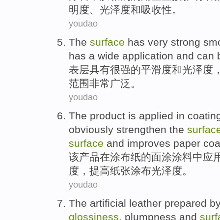
明度
、
光泽度
和
吸收
性。
youdao
The
surface
has
very strong
sm
has
a wide
application
and
can 
表层
具有
很强
的
平滑度
和
光泽度
范围
非常广泛。
youdao
The
product
is
applied
in
coatin
obviously
strengthen
the
surfac
surface
and
improves
paper
coa
该
产品
在
涂布
纸
的
面
涂涂料
中应
度
，
提高
纸张
涂布
光泽度
。
youdao
The
artificial
leather
prepared
by
glossiness
,
plumpness
and
surf