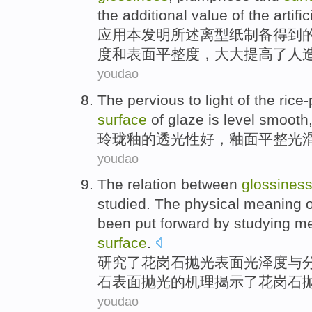
the
additional value
of the
artific
应用本发明所述离型纸制
备
得到
度
和
表面
平整度
，大大
提高
了
人
youdao
The
pervious
to light of the
rice-
surface
of
glaze
is level smooth
玲珑
釉
的
透光
性
好
，
釉面
平整
光
youdao
The
relation between
glossines
studied
. The
physical
meaning
o
been put forward by studying
me
surface
.
研究了
花岗石
抛光
表面
光泽度
与
石表面
抛光
的
机理
揭示了花岗石
youdao