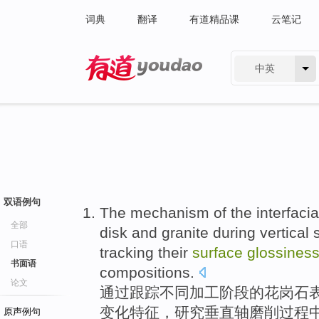
词典
翻译
有道精品课
云笔记
中英
有道 - 网易旗下搜索
双语例句
The
mechanism
of the
interfacia
全部
disk
and
granite
during
vertical
口语
tracking
their
surface
glossines
书面语
compositions
.
论文
通过
跟踪
不同加工阶段
的
花岗石
变化特征，
研究
垂直
轴
磨削
过程
原声例句