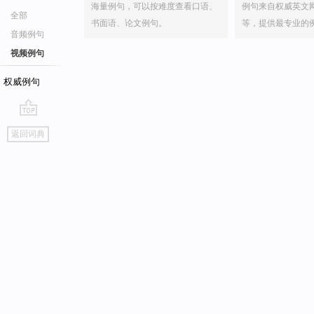
海量例句，可以按难度查看口语、
例句来自权威英文
全部
书面语、论文例句。
等，提供最专业的
音频例句
视频例句
权威例句
go
返回词典
top