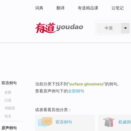
词典
翻译
有道精品课
云笔记
中英
有道 - 网易旗下搜索
双语例句
当前分类下找不到"
surface glossiness
"的例句。
查看原声例句下的
全部例句
全部
口语
书面语
或者看看其他分类：
论文
双语例句
权威例
原声例句