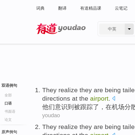
词典
翻译
有道精品课
云笔记
中英
有道 - 网易旗下搜索
双语例句
They
realize
they
are being
tail
全部
directions
at the
airport
.
口语
他们
意识到
被
跟踪
了，
在
机场
分
书面语
youdao
论文
They
realize
they
are being
tail
原声例句