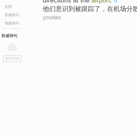
directions
at the
airport
.
全部
他们
意识到
被
跟踪
了，
在
机场
分
音频例句
youdao
视频例句
权威例句
go
返回词典
top