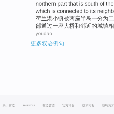
northern part
that is
south
of th
which
is connected to
its
neighb
荷兰
港
小镇
被
两
座
半岛
一分为二
部
通过
一
座大桥
和邻近
的城镇
相
youdao
更多双语例句
关于有道
Investors
有道智选
官方博客
技术博客
诚聘英