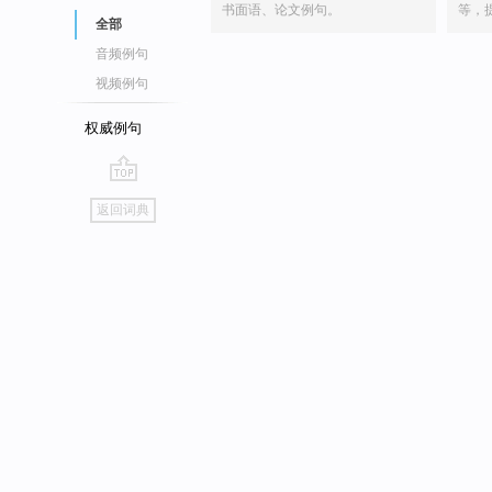
书面语、论文例句。
等，
全部
音频例句
视频例句
权威例句
go
返回词典
top