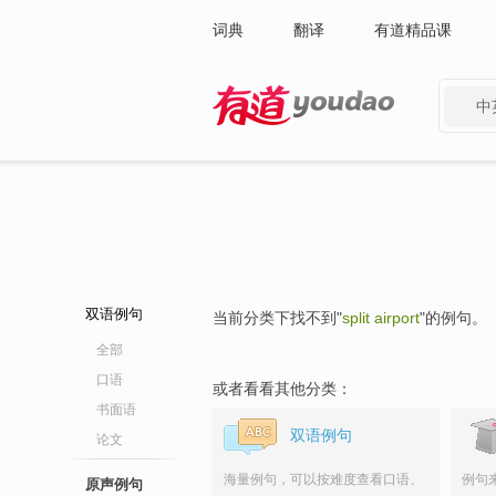
词典
翻译
有道精品课
中
有道 - 网易旗下搜索
双语例句
当前分类下找不到"
split airport
"的例句。
全部
口语
或者看看其他分类：
书面语
双语例句
论文
海量例句，可以按难度查看口语、
例句
原声例句