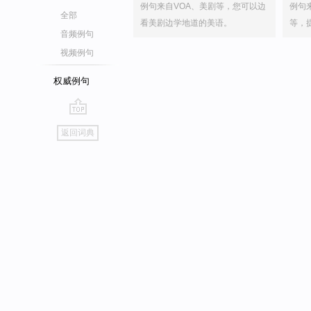
例句来自VOA、美剧等，您可以边
例句
全部
看美剧边学地道的美语。
等，
音频例句
视频例句
权威例句
go
返回词典
top