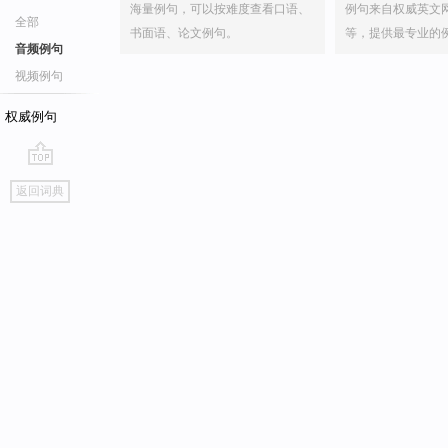
海量例句，可以按难度查看口语、
例句来自权威英文
全部
书面语、论文例句。
等，提供最专业的
音频例句
视频例句
权威例句
go
返回词典
top