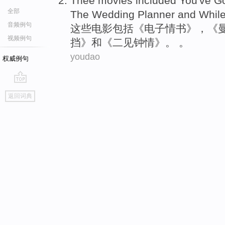
Thee
movies
included
You've Go
全部
The Wedding Planner
and
Whil
音频例句
这些
电影
包括
《电子
情书
》，《
视频例句
挡》
和
《二见
钟情
》。 。
youdao
权威例句
go
返回词典
top