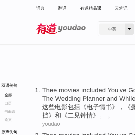
词典
翻译
有道精品课
云笔记
中英
有道 - 网易旗下搜索
双语例句
Thee
movies
included
You've Go
全部
The Wedding Planner
and
Whil
口语
这些
电影
包括
《电子
情书
》，《
书面语
挡》
和
《二见
钟情
》。 。
论文
youdao
原声例句