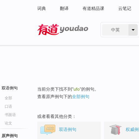
词典
翻译
有道精品课
云笔记
中英
有道 - 网易旗下搜索
双语例句
当前分类下找不到"
ufo
"的例句。
查看原声例句下的
全部例句
全部
口语
书面语
或者看看其他分类：
论文
双语例句
权威例
原声例句