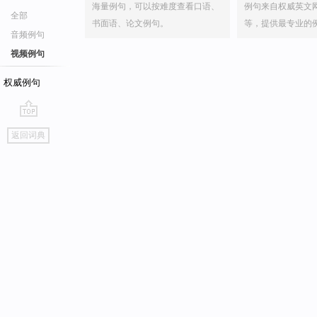
海量例句，可以按难度查看口语、
例句来自权威英文
全部
书面语、论文例句。
等，提供最专业的
音频例句
视频例句
权威例句
go
返回词典
top