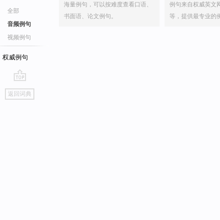
海量例句，可以按难度查看口语、
例句来自权威英文
全部
书面语、论文例句。
等，提供最专业的
音频例句
视频例句
权威例句
go
返回词典
top