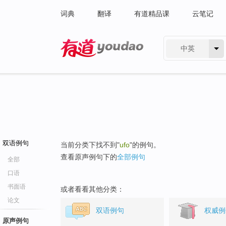
词典
翻译
有道精品课
云笔记
中英
有道 - 网易旗下搜索
双语例句
当前分类下找不到"
ufo
"的例句。
查看原声例句下的
全部例句
全部
口语
书面语
或者看看其他分类：
论文
双语例句
权威例
原声例句