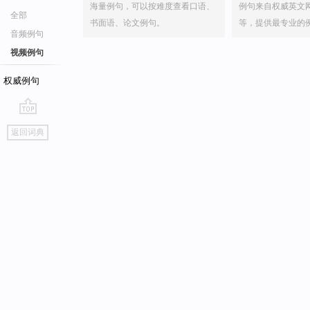
海量例句，可以按难度查看口语、
例句来自权威英文
全部
书面语、论文例句。
等，提供最专业的
音频例句
视频例句
权威例句
go
返回词典
top