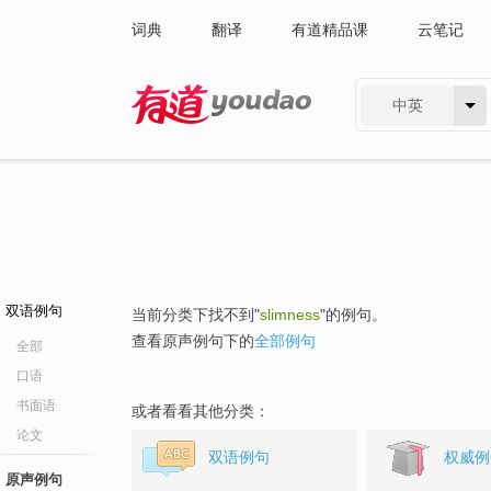
词典
翻译
有道精品课
云笔记
中英
有道 - 网易旗下搜索
双语例句
当前分类下找不到"
slimness
"的例句。
查看原声例句下的
全部例句
全部
口语
书面语
或者看看其他分类：
论文
双语例句
权威例
原声例句