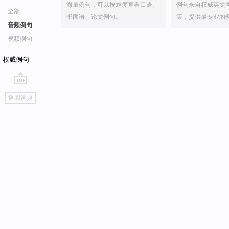
海量例句，可以按难度查看口语、
例句来自权威英文
全部
书面语、论文例句。
等，提供最专业的
音频例句
视频例句
权威例句
go
返回词典
top