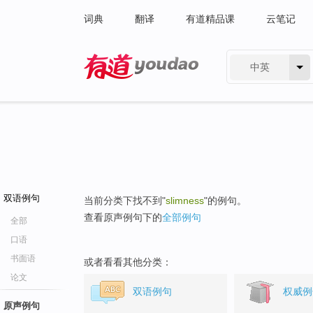
词典
翻译
有道精品课
云笔记
中英
有道 - 网易旗下搜索
双语例句
当前分类下找不到"
slimness
"的例句。
查看原声例句下的
全部例句
全部
口语
书面语
或者看看其他分类：
论文
双语例句
权威例
原声例句