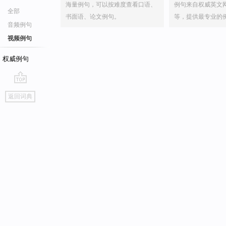
海量例句，可以按难度查看口语、
例句来自权威英文
全部
书面语、论文例句。
等，提供最专业的
音频例句
视频例句
权威例句
go
返回词典
top