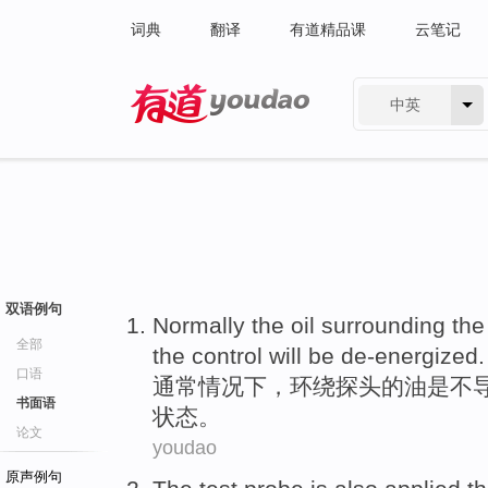
词典
翻译
有道精品课
云笔记
中英
有道 - 网易旗下搜索
双语例句
Normally
the
oil
surrounding
the
全部
the
control
will
be de-energized
.
口语
通常情况
下，
环绕
探头
的
油
是
不
书面语
状态。
论文
youdao
原声例句