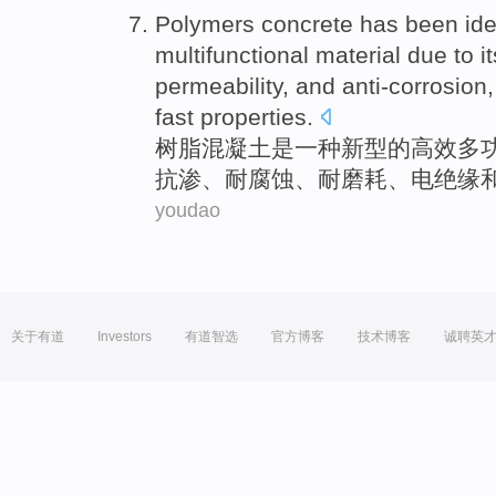
Polymers
concrete
has
been
ide
multifunctional
material
due to
i
permeability
, and
anti-corrosion
fast
properties.
树脂
混凝土
是
一种
新型
的
高效多
抗
渗、
耐
腐蚀、耐
磨耗
、电绝缘
youdao
关于有道
Investors
有道智选
官方博客
技术博客
诚聘英