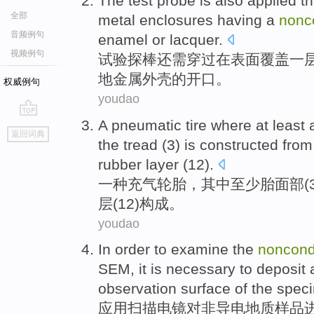
The test
probe
is
also
applied
t
全部
metal
enclosures
having
a
nonc
音频例句
enamel
or
lacquer
.
视频例句
试验
探
棒
还
需
穿过
在
表面覆盖
一
地
金属
外壳
的
开口
。
权威例句
youdao
A
pneumatic
tire
where
at least
go
返回词典
top
the
tread
(
3
) is constructed fro
rubber layer (
12
).
一种
充气
轮胎
，
其中
至少
胎面部
(
层(12)构成。
youdao
In order to examine
the
noncond
SEM
, it is necessary
to
deposit
observation
surface
of the spec
应用扫描
电镜
对
非
导电
地质
样品