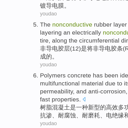
镀
导电
膜
。
youdao
The
nonconductive
rubber layer 
layering
an
electrically
noncondu
tire
,
along the
circumferential
di
非
导电
胶层
(
12
)
是
将非导电胶条(
成
的
。
youdao
Polymers
concrete
has
been
ide
multifunctional
material
due to
i
permeability
, and
anti-corrosion
fast
properties.
树脂
混凝土
是
一种
新型
的
高效多
抗
渗、
耐
腐蚀、耐
磨耗
、电绝缘
youdao