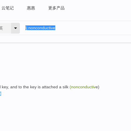
云笔记
惠惠
更多产品
英
l key, and to the key is attached a silk
(nonconductiv
e)