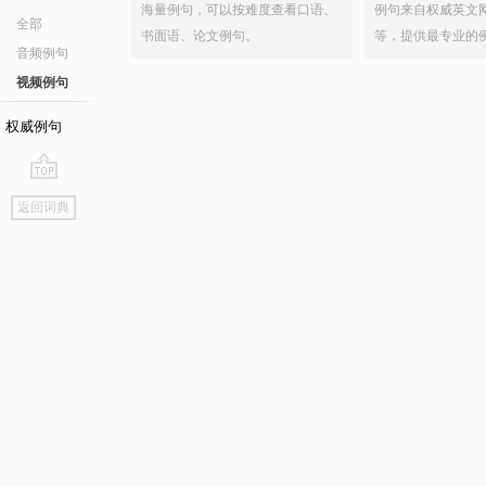
海量例句，可以按难度查看口语、
例句来自权威英文
全部
书面语、论文例句。
等，提供最专业的
音频例句
视频例句
权威例句
go
返回词典
top