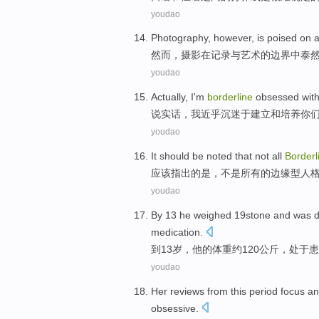
youdao
Photography
,
however
, is
poised
on
a
然而
，
摄影
在
记录
与
艺术
的
边界
中泰
youdao
Actually
,
I
'm
borderline
obsessed
wit
说实话
，
我
近乎
沉迷
于
建立
和
培养
你
youdao
It should
be
noted that
not
all
Borderl
应该
指出
的是，
不是
所有
的
边缘型
人
youdao
By
13
he
weighed
19stone and was d
medication
.
到
13
岁，
他
的
体重
约120公斤，处于
患
youdao
Her
reviews
from
this
period
focus a
obsessive
.