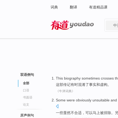
词典
翻译
有道精品课
中
有道 - 网易旗下搜索
双语例句
This biography
sometimes
crosses
t
全部
这部
传记
有时
混淆
了
事实
和
虚构。
口语
《牛津词典》
书面语
Some
were obviously
unsuitable
and
论文
一些
显然
不合适
，
可以
马上
被
排除
。
原声例句