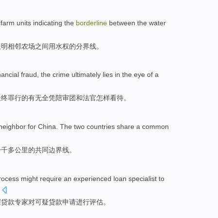
farm
units
indicating
the
borderline
between
the
water
表明
相邻
农场
之间
用水
权
的
分界线。
nancial
fraud
, the
crime
ultimately
lies in the eye
of
a
最终
罪行
的有无全
凭
陪审团
和
法官
怎样看待。
neighbor
for
China
. The
two
countries share
a
common
一千
多公里
的
共同
边界线
。
rocess
might
require
an experienced
loan
specialist
to
深
贷款
专家
对
可疑
贷款
申请
进行评估
。