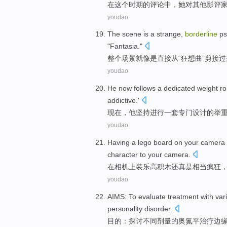
在
这个
时期
的
评论
中，
她
对
其他
影评
youdao
The
scene
is a
strange
,
borderline
ps
"
Fantasia
."
整个
场景
就
像是
直接
从
“
狂想曲
”剪接
youdao
He
now
follows
a
dedicated
weight
ro
addictive
.'
现在
，
他
坚持进行
一
套
专门
设计的
举
youdao
Having
a lego
board
on
your
camera
character
to
your
camera
.
在
相机
上装
乐
高积木还
真是
相当
疯狂
youdao
AIMS
:
To evaluate
treatment
with var
personality
disorder
.
目的
：
探讨
不同
剂量
的奥氮
平
治疗
边