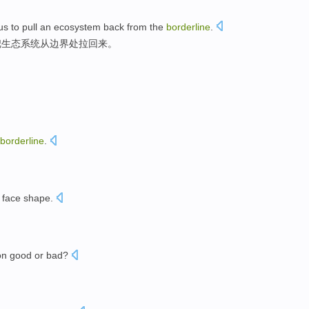
us
to pull
an ecosystem
back
from
the
borderline
.
把
生态
系统
从
边界
处
拉
回来
。
borderline
.
face shape.
on
good or bad?