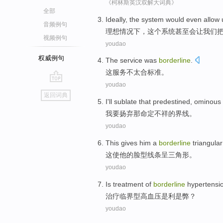
《柯林斯英汉双解大词典》
全部
Ideally
,
the
system
would
even
allow
音频例句
理想情况下
，
这个
系统
甚至
会
让
我们
视频例句
youdao
权威例句
The
service
was
borderline
.
这
服务
不
太合
标准。
youdao
go
返回词典
top
I
'll
sublate
that
predestined
,
ominous
我
要
扬弃
那
命定
不祥
的界线。
youdao
This
gives
him
a
borderline
triangular
这
使
他
的
脸型线条
呈三角形
。
youdao
Is
treatment
of
borderline
hypertensi
治疗
临界
型
高血压
是
利是弊？
youdao