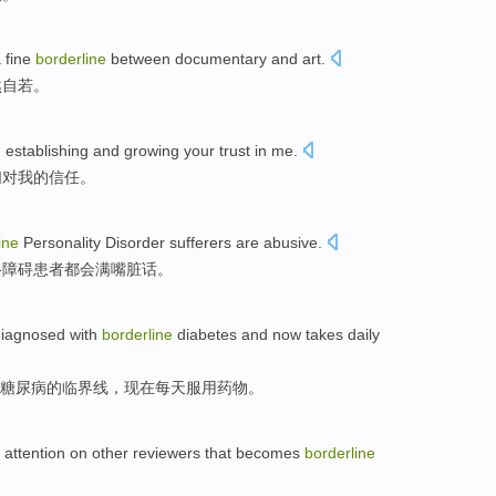
 fine
borderline
between
documentary
and
art
.
然自若
。
h
establishing
and
growing
your
trust
in
me
.
们
对
我的
信任
。
ine
Personality
Disorder
sufferers
are
abusive
.
格
障碍
患者
都会满嘴脏话。
iagnosed with
borderline
diabetes
and
now
takes daily
糖尿病
的
临界线
，
现在
每天
服用药物
。
n
attention
on
other
reviewers that becomes
borderline