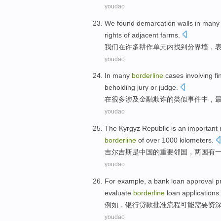
youdao
We
found
demarcation
walls
in
many
rights
of
adjacent
farms
.
我们
在
许多
耕作
单元内
找到
分界
墙
，
youdao
In
many
borderline
cases
involving
fi
beholding
jury
or
judge
.
在
很多
涉及
金融
欺诈
的
类似事件中，
youdao
The
Kyrgyz
Republic
is
an
important
borderline
of
over 1000
kilometers
.
吉尔吉斯
是
中国
的
重要
邻国
，
两
国有
youdao
For example
, a
bank
loan
approval
p
evaluate
borderline
loan
applications
.
例如
，
银行
贷款
批准
流程
可能
需要
资
youdao