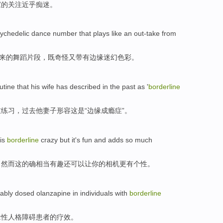
家的
关注
近乎痴迷
。
ychedelic
dance
number that plays
like
an out-take
from
过来的
舞蹈
片段，既
奇怪
又带有
边缘
迷幻色彩
。
utine that
his
wife
has described
in
the
past
as
'
borderline
重
练习，
过去
他
妻子
形容
这
是
“
边缘
成瘾症
”。
is
borderline
crazy
but
it
's
fun
and adds
so
much
，
然而
这
的确相当
有趣
还
可以让你的相机
更有
个性
。
iably
dosed
olanzapine
in individuals with
borderline
缘性
人格
障碍患者
的疗效。