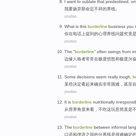
I
want to
sublate
that
predestined
,
om
我
要
扬弃
那
命定
不祥
的界线。
youdao
What
is
this
borderline
business
you
你
在电话
上
提到
的心理界线问题究竟
youdao
The "
borderline
"
often
swings
from
i
边缘人格者
常常
在
极度
愤怒
和
极度兴
youdao
Some
decisions
seem
really
tough
,
b
某些
决定
看起来
确实非常
困难
，
甚至
youdao
It
is
borderline
nutritionally
irrespons
从
营养
角度来看，
不
吃
这
玩意
简直
是
youdao
The
borderline
between informal
lan
口语
和
俚语
之间
的分界线
是
很难
确定