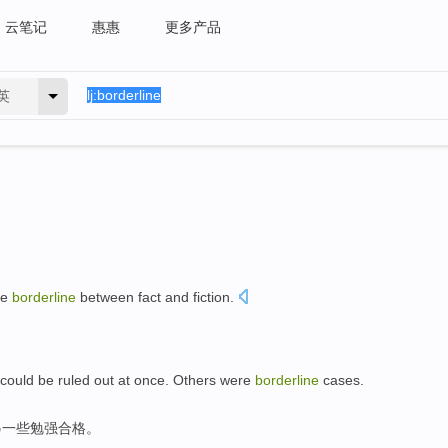
云笔记
惠惠
更多产品
英
he
borderline
between
fact
and
fiction
.
could
be
ruled out
at once
.
Others
were
borderline
cases.
另一些
勉强
合格。