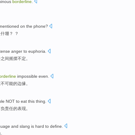
inous
borderline
.
mentioned
on
the
phone
?
是
什
堋
？ ？
ntense
anger
to
euphoria
.
奋之间
摇摆不定
。
orderline
impossible
even
.
在
不可能
的
边缘
。
ible NOT
to
eat
this
thing.
不负责任的表现。
guage
and
slang
is
hard to
define
.
的。