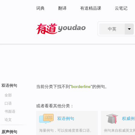
词典
翻译
有道精品课
云笔记
中英
有道 - 网易旗下搜索
双语例句
当前分类下找不到"
borderline
"的例句。
全部
口语
或者看看其他分类：
书面语
双语例句
权威例
论文
海量例句，可以按难度查看口语、
例句来自权威英文
原声例句