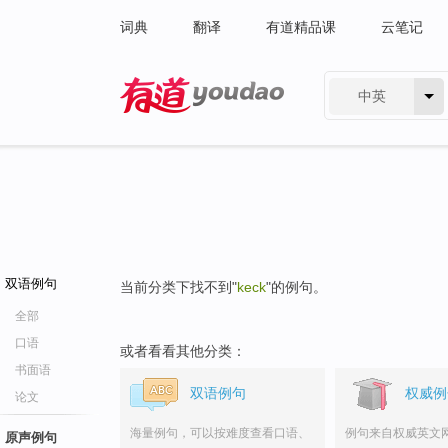
词典
翻译
有道精品课
云笔记
中英
有道 - 网易旗下搜索
双语例句
当前分类下找不到"
keck
"的例句。
全部
口语
或者看看其他分类：
书面语
双语例句
权威例
论文
海量例句，可以按难度查看口语、
例句来自权威英文
原声例句