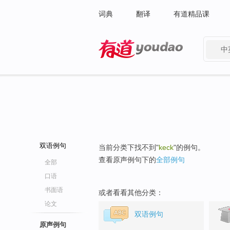
词典
翻译
有道精品课
中
有道 - 网易旗下搜索
双语例句
当前分类下找不到"
keck
"的例句。
查看原声例句下的
全部例句
全部
口语
书面语
或者看看其他分类：
论文
双语例句
原声例句