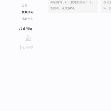
海量例句，可以按难度查看口语、
例句
全部
书面语、论文例句。
等，
音频例句
视频例句
权威例句
go
返回词典
top